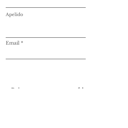
Apelido
Email
Deixa-nos uma mensagem, fala
connosco!
Mensagem...