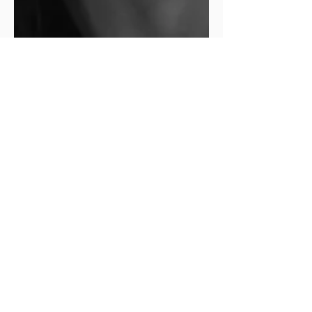
Jurpontonal Nova Law Lisboa
May 26, 2023
Clube de Leitura - "Flecha",
Matilde Campilho - textos
(parte I)
RAQUEL OSÓRIO DE BARROS
De acordo com o dicionário,
mágico significa alguém que faz
magia, que, apesar do pleonasmo,
é tudo aquilo que é...