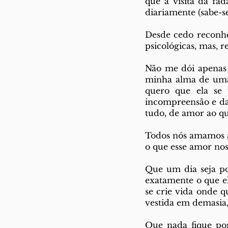
que a visita da fa
diariamente (sabe-s
Desde cedo reconhe
psicológicas, mas, 
Não me dói apenas 
minha alma de uma 
quero que ela se 
incompreensão e da
tudo, de amor ao qu
Todos nós amamos a
o que esse amor nos 
Que um dia seja pos
exatamente o que e
se crie vida onde qu
vestida em demasia,
Que nada fique por