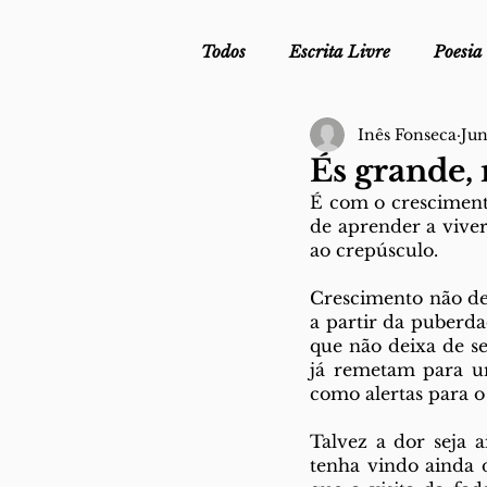
Todos
Escrita Livre
Poesia
Inês Fonseca
Jun
Mergulho Profilático - Podcast
És grande,
É com o cresciment
Mais Uma da Nova Escola da L
de aprender a viver
ao crepúsculo. 
Crescimento não dev
Crónica
Sob Segredo de Ju
a partir da puberda
que não deixa de se
já remetam para u
como alertas para o
Talvez a dor seja 
tenha vindo ainda d