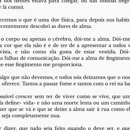
da dos dentes estava para chegar, ou das nódoas negr
e lá como).
cemos o que é uma dor física, para depois nos habitu
recentemente descobri as dores de alma. 
o corpo ou apenas o cérebro, dói-me a alma. Dói-me t
cor que ela não é e de ter de a apresentar a todos v
vista, e não como ela gosta de estar vestida. Dói
s falhas de comunicação. Dói-me a alma de fingimento
e esse fingimento me proporciona. 
lgo que não devemos, e todos nós deixamos que o nosso
oferece. Tantos a passar fome e tantos com o rei na ba
sível crescer sem ter de viver como se vive, que um 
la define- vida- e não uma morte lenta ou um caminho 
er que se vá e que se deixe a alma sair à rua como ela 
 seja completamente nua. 
 dizer, que tudo seja feito quando o deve ser, e qu