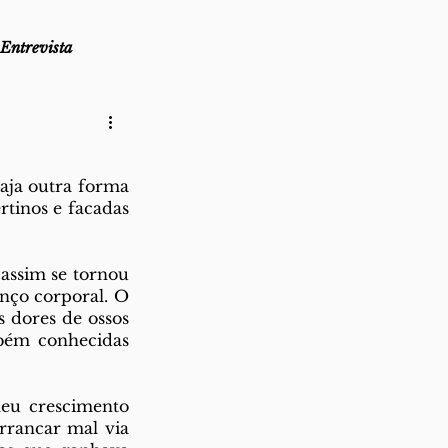
Entrevista
as
Lembro-me que...
ja outra forma 
tinos e facadas 
az
Direito ao Ponto
assim se tornou 
nço corporal. O 
 dores de ossos 
ém conhecidas 
eu crescimento 
rrancar mal via 