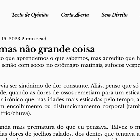
Texto de Opinião
Carta Aberta
Sem Direito
 16, 2023
2 min read
Ofélia - Clube de Leitura
Edições Físicas
Melopei
 mas não grande coisa
o que aprendemos o que sabemos, mas acredito que ha
ei
 senão com socos no estômago matinais, sufocos vesper
Trocado por miúdos
Dicionário
Fora do Cart
ia ser sinónimo de dor constante. Aliás, penso que só 
stiça
de, quando as dores de ossos remetiam para um estica
r irónico que, nas idades mais esticadas pelo tempo, as
m encolhimento ou disfuncionamento corporal (tamb
 frio/chuva).
ainda mais prematura do que eu pensava. Talvez o m
as dores de joelhos ralados, dos dentes que tentava a