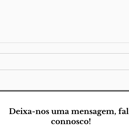
Mei
cam
Ele 
parê
reto
nota
uma 
(para a minha) pequena
descola
eu
Jorg
Lamp
quer
Deixa-nos uma mensagem, fal
connosco!