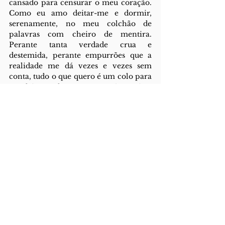
cansado para censurar o meu coração. 
Como eu amo deitar-me e dormir, 
serenamente, no meu colchão de 
palavras com cheiro de mentira. 
Perante tanta verdade crua e 
destemida, perante empurrões que a 
realidade me dá vezes e vezes sem 
conta, tudo o que quero é um colo para 
me deitar, tudo o que quero é mentiras 
ditas em jeito de amor, que me 
mostram cores que nunca consigo ver 
em mais lado nenhum. 
O Jur.nal pinta-me o mundo. Todas as 
palavras que li coloriram-me a 
realidade cinzenta e fizeram-me 
chorar com a sensibilidade que 
vomitavam. Obrigada a toda a Redação 
e Coordenação que nos contaram 
mentiras com jeito de amor, uma e 
outra vez. A elas anuímos sempre, 
guardámo-las como se fossem segredos, 