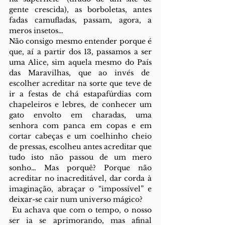
gente crescida), as borboletas, antes 
fadas camufladas, passam, agora, a 
meros insetos…
Não consigo mesmo entender porque é 
que, aí a partir dos 13, passamos a ser 
uma Alice, sim aquela mesmo do País 
das Maravilhas, que ao invés de  
escolher acreditar na sorte que teve de 
ir a festas de chá estapafúrdias com 
chapeleiros e lebres, de conhecer um 
gato envolto em charadas, uma 
senhora com panca em copas e em 
cortar cabeças e um coelhinho cheio 
de pressas, escolheu antes acreditar que 
tudo isto não passou de um mero 
sonho… Mas porquê? Porque não 
acreditar no inacreditável, dar corda à 
imaginação, abraçar o “impossível” e 
deixar-se cair num universo mágico?
 Eu achava que com o tempo, o nosso 
ser ia se aprimorando, mas afinal 