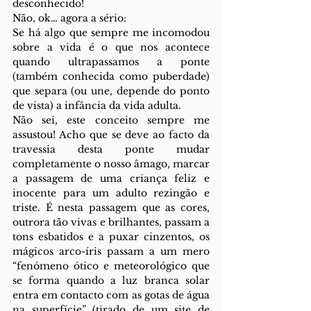
desconhecido! 
Não, ok… agora a sério: 
Se há algo que sempre me incomodou 
sobre a vida é o que nos acontece 
quando ultrapassamos a ponte 
(também conhecida como puberdade) 
que separa (ou une, depende do ponto 
de vista) a infância da vida adulta. 
Não sei, este conceito sempre me 
assustou! Acho que se deve ao facto da 
travessia desta ponte mudar 
completamente o nosso âmago, marcar 
a passagem de uma criança feliz e 
inocente para um adulto rezingão e 
triste. É nesta passagem que as cores, 
outrora tão vivas e brilhantes, passam a 
tons esbatidos e a puxar cinzentos, os 
mágicos arco-íris passam a um mero 
“fenómeno ótico e meteorológico que 
se forma quando a luz branca solar 
entra em contacto com as gotas de água 
na superfície” (tirado de um site de 