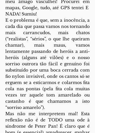
meu âmago vasculhei! Procurei em 
mapas, Google, tudo, até GPS tentei E  
NADA! Sumiu!
E o problema é que, sem a inocência, a 
cada dia que passa vamos nos tornando 
mais carrancudos, mais chatos 
(“realistas”, “sérios”, o que lhe queiram 
chamar), mais maus, vamos 
lentamente passando de heróis a anti-
heróis (alguns até vilões) e o nosso 
sorriso outrora tão fácil e genuíno foi 
substituído por uma boca cerrada com 
fio nylon invisível, onde os cantos só se 
erguem se a esticarmos e colarmos fita 
cola nas pontas (pela fita cola muitas 
vezes ter aquele tom amarelado ou 
castanho é que chamamos a isto 
“sorriso amarelo”).
Mas não me interpretem mal! Esta 
reflexão não é de TODO uma ode à 
síndrome de Peter Pan! É claro que é 
bom (e essencial) amadurecer, ganhar 