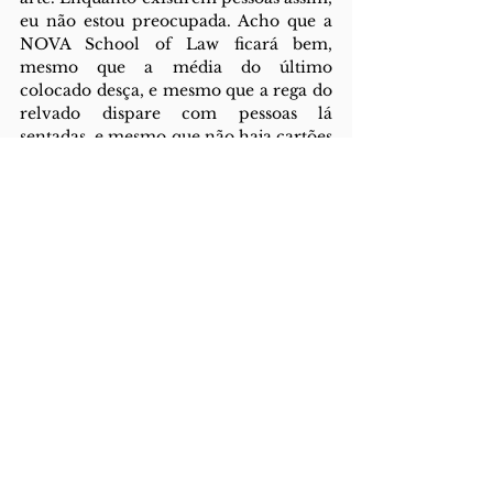
eu não estou preocupada. Acho que a 
NOVA School of Law ficará bem, 
mesmo que a média do último 
colocado desça, e mesmo que a rega do 
relvado dispare com pessoas lá 
sentadas, e mesmo que não haja cartões 
de estudante. Acho que a nossa 
faculdade ficará bem, desde que tenha 
o melhor de nós. 
See All
Recent Posts