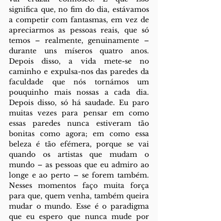
significa que, no fim do dia, estávamos 
a competir com fantasmas, em vez de 
apreciarmos as pessoas reais, que só 
temos – realmente, genuinamente – 
durante uns míseros quatro anos. 
Depois disso, a vida mete-se no 
caminho e expulsa-nos das paredes da 
faculdade que nós tornámos um 
pouquinho mais nossas a cada dia. 
Depois disso, só há saudade. Eu paro 
muitas vezes para pensar em como 
essas paredes nunca estiveram tão 
bonitas como agora; em como essa 
beleza é tão efémera, porque se vai 
quando os artistas que mudam o 
mundo – as pessoas que eu admiro ao 
longe e ao perto – se forem também. 
Nesses momentos faço muita força 
para que, quem venha, também queira 
mudar o mundo. Esse é o paradigma 
que eu espero que nunca mude por 