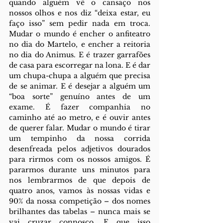
quando alguém vê o cansaço nos 
nossos olhos e nos diz “deixa estar, eu 
faço isso” sem pedir nada em troca. 
Mudar o mundo é encher o anfiteatro 
no dia do Martelo, e encher a reitoria 
no dia do Animus. E é trazer garrafões 
de casa para escorregar na lona. E é dar 
um chupa-chupa a alguém que precisa 
de se animar. E é desejar a alguém um 
“boa sorte” genuíno antes de um 
exame. É fazer companhia no 
caminho até ao metro, e é ouvir antes 
de querer falar. Mudar o mundo é tirar 
um tempinho da nossa corrida 
desenfreada pelos adjetivos dourados 
para rirmos com os nossos amigos. É 
pararmos durante uns minutos para 
nos lembrarmos de que depois de 
quatro anos, vamos às nossas vidas e 
90% da nossa competição – dos nomes 
brilhantes das tabelas – nunca mais se 
vai cruzar connosco. E que isso 