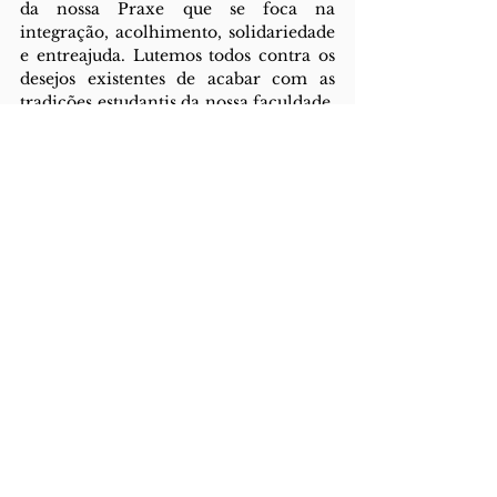
da nossa Praxe que se foca na 
integração, acolhimento, solidariedade 
e entreajuda. Lutemos todos contra os 
desejos existentes de acabar com as 
tradições estudantis da nossa faculdade, 
contra quem quer silenciar a sua 
existência, mas que utiliza da mesma 
para se autopromover.
Dvra Praxis, Sed Praxis
Viva a PRAXE 
Francisco d’Orey
Carta Aberta