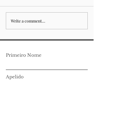
Write a comment...
Edição Virtual
Edição Virtua
Fernando Pessoa
Ricardo Reis
Ortónimo
Primeiro Nome
Apelido
Email