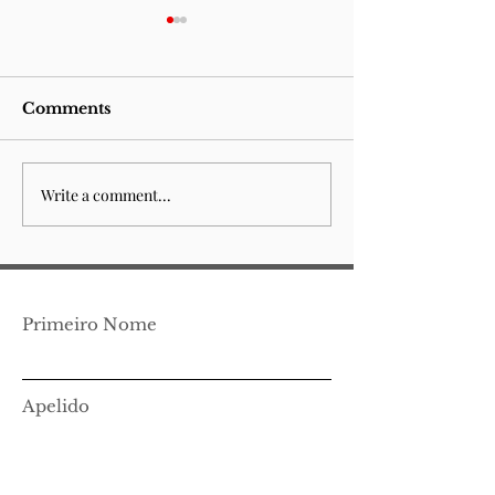
Comments
Write a comment...
Edição Virtual Álvaro
Edição Virtua
de Campos
Fernando Pes
Ortónimo
Primeiro Nome
Apelido