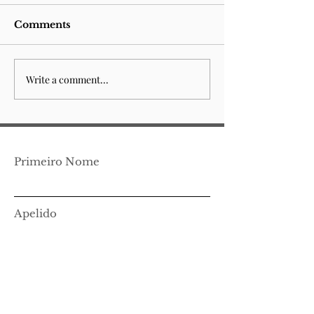
Comments
Write a comment...
Edição Virtual Álvaro
Edição Virtua
de Campos
Fernando Pes
Ortónimo
Primeiro Nome
Apelido
Email