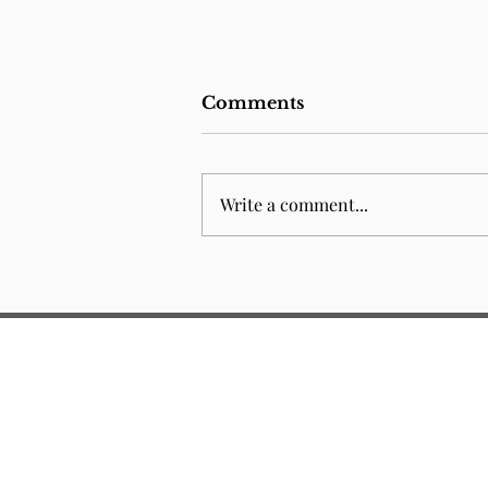
Comments
Write a comment...
Nova Scola Bué
Económica e o debate
que ultrapassa qualquer
tradução