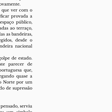
novamente. 
 que ver com o 
icar provada a 
spaço público, 
as ao terraço, 
s as bandeiras, 
gidos, desde o 
deira nacional 
lpe de estado. 
te parecer de 
ortuguesa que, 
egando quase a 
o Norte por um 
o de supressão 
pensado, serviu 