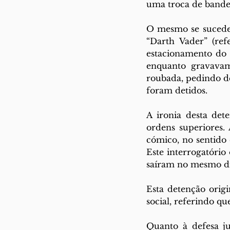
uma troca de bandei
O mesmo se sucedeu
“Darth Vader” (ref
estacionamento do 
enquanto gravavam
roubada, pedindo d
foram detidos. 
A ironia desta det
ordens superiores.
cómico, no sentido 
Este interrogatório
saíram no mesmo dia
Esta detenção orig
social, referindo q
Quanto à defesa ju