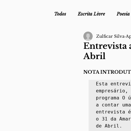
Todos
Escrita Livre
Poesia
Zulficar Silva
Ap
Mergulho Profilático - Podcast
Entrevista 
Abril
Mais Uma da Nova Escola da L
NOTA INTRODUTÓ
Esta entrevi
Crónica
Sob Segredo de Ju
empresário, 
programa O ú
a contar uma
entrevista é
o 31 da Amar
de Abril. 
