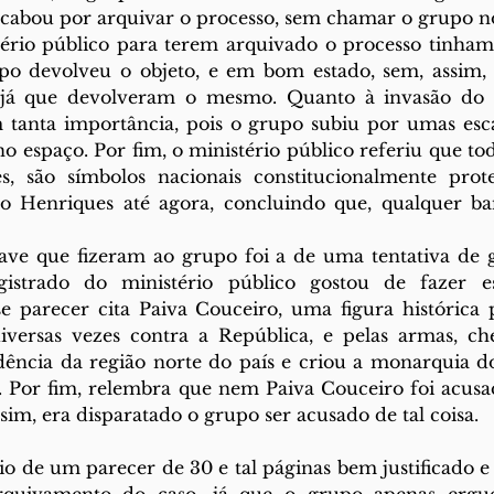
 acabou por arquivar o processo, sem chamar o grupo 
tério público para terem arquivado o processo tinham
po devolveu o objeto, e em bom estado, sem, assim, f
 já que devolveram o mesmo. Quanto à invasão do e
anta importância, pois o grupo subiu por umas escad
 espaço. Por fim, o ministério público referiu que toda
es, são símbolos nacionais constitucionalmente prote
 Henriques até agora, concluindo que, qualquer ban
ave que fizeram ao grupo foi a de uma tentativa de go
istrado do ministério público gostou de fazer es
e parecer cita Paiva Couceiro, uma figura histórica p
diversas vezes contra a República, e pelas armas, ch
dência da região norte do país e criou a monarquia d
. Por fim, relembra que nem Paiva Couceiro foi acusad
sim, era disparatado o grupo ser acusado de tal coisa. 
io de um parecer de 30 e tal páginas bem justificado e 