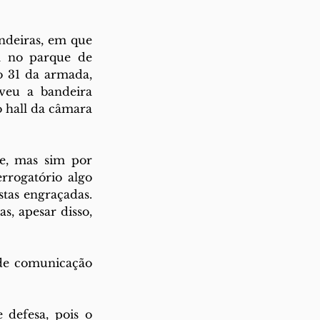
deiras, em que 
a no parque de 
 31 da armada, 
veu a bandeira 
hall da câmara 
e, mas sim por 
rogatório algo 
tas engraçadas. 
, apesar disso, 
de comunicação 
 
defesa, pois o 