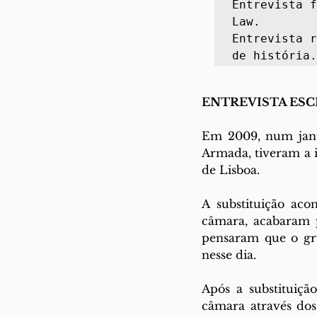
Entrevista f
Law.

Entrevista r
de história.
ENTREVISTA ESC
Em 2009, num janta
Armada, tiveram a i
de Lisboa.
A substituição aco
câmara, acabaram p
pensaram que o gru
nesse dia.
Após a substituiç
câmara através dos