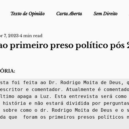
Texto de Opinião
Carta Aberta
Sem Direito
r 7, 2023
4 min read
Ofélia - Clube de Leitura
Edições Físicas
Melopei
ao primeiro preso político pós 
ei
Trocado por miúdos
Dicionário
Fora do Cart
RIA: 
sta foi feita ao Dr. Rodrigo Moita de Deus, q
stiça
escritor e comentador. Atualmente é comentado
ltimo apaga a Luz. Esta entrevista será como 
 história e não estará dividida por perguntas
 sobre como o dr. Rodrigo Moita de Deus e o s
da que  foram os primeiros presos políticos n