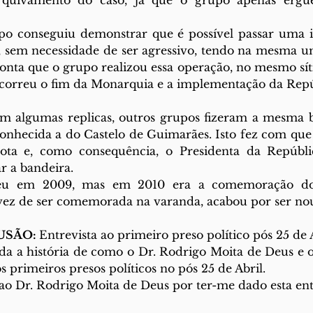
 arquivamento do caso, já que o grupo apenas ergu
po conseguiu demonstrar que é possível passar uma i
, sem necessidade de ser agressivo, tendo na mesma um
onta que o grupo realizou essa operação, no mesmo sítio
correu o fim da Monarquia e a implementação da Repú
am algumas replicas, outros grupos fizeram a mesma b
conhecida a do Castelo de Guimarães. Isto fez com que
ta e, como consequência, o Presidenta da Repúblic
r a bandeira. 
ceu em 2009, mas em 2010 era a comemoração do
ez de ser comemorada na varanda, acabou por ser noutr
SÃO: 
Entrevista ao primeiro preso político pós 25 de A
a a história de como o Dr. Rodrigo Moita de Deus e o
 primeiros presos políticos no pós 25 de Abril.
ao Dr. Rodrigo Moita de Deus por ter-me dado esta entr