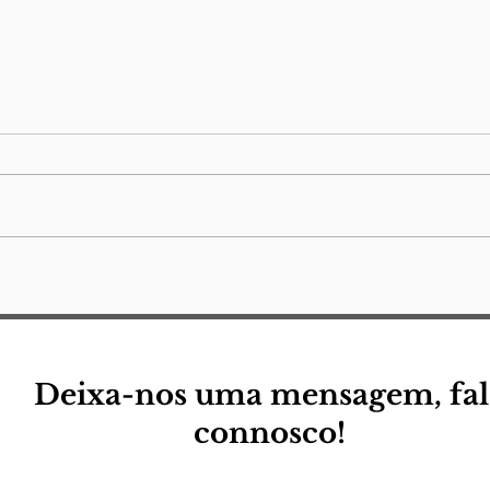
Comunicação Social em
Entr
Portugal: de Escudo a
can
Arma Contra a Ditadura
Fac
Deixa-nos uma mensagem, fal
connosco!