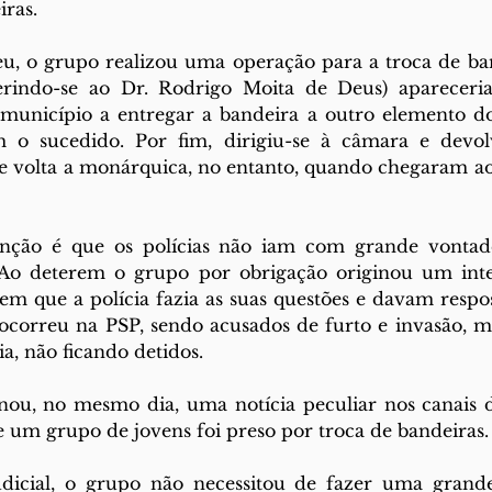
ras.
, o grupo realizou uma operação para a troca de ban
erindo-se ao Dr. Rodrigo Moita de Deus) apareceri
município a entregar a bandeira a outro elemento do
 o sucedido. Por fim, dirigiu-se à câmara e devol
e volta a monárquica, no entanto, quando chegaram ao 
enção é que os polícias não iam com grande vontad
 Ao deterem o grupo por obrigação originou um inter
em que a polícia fazia as suas questões e davam respos
 ocorreu na PSP, sendo acusados de furto e invasão, mas
, não ficando detidos. 
inou, no mesmo dia, uma notícia peculiar nos canais 
ue um grupo de jovens foi preso por troca de bandeiras.
dicial, o grupo não necessitou de fazer uma grande 