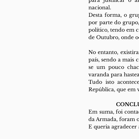
para justificar o
nacional. 
Desta forma, o gru
por parte do grupo
político, tendo em c
de Outubro, onde o
No entanto, existir
país, sendo a mais 
se um pouco chaco
varanda para hastea
Tudo isto aconte
República, que em v
CONCLU
Em suma, foi contad
da Armada, foram os
E queria agradecer 