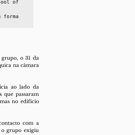
ool of 
 forma 
grupo, o 31 da 
quica na câmara 
cia ao lado da 
s que passaram 
as no edifício 
contacto com a 
o grupo exigiu 