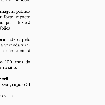
eu um símbolo 
magem política 
 forte impacto 
 que se fez o 5 
blica. 
rincadeira pelo 
 a varanda vira-
a não subiu à 
s 100 anos da 
o sitio.  
bril 
 seu grupo o 31 
evista. 