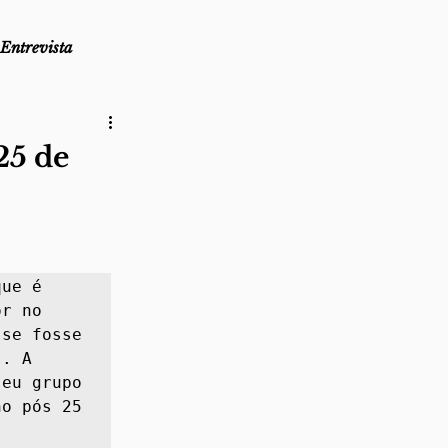
Entrevista
as
Lembro-me que...
25 de
az
Direito ao Ponto
ue é 
r no 
se fosse 
. A 
eu grupo 
o pós 25 