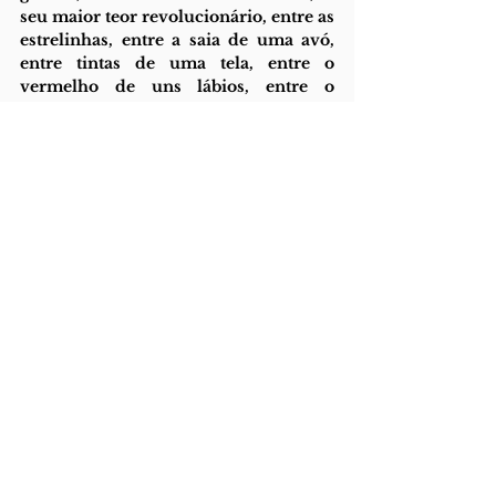
seu maior teor revolucionário, entre as 
estrelinhas, entre a saia de uma avó, 
entre tintas de uma tela, entre o 
vermelho de uns lábios, entre o 
dançar frenético num bar. Entre a 
errância. Entre a errância sobretudo. 
(Que palavra bonita!) E, na minha 
forma preferida, entre um A e um B.
See All
Recent Posts