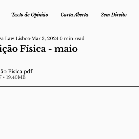
Texto de Opinião
Carta Aberta
Sem Direito
va Law Lisboa
Mar 3, 2024
0 min read
Ofélia - Clube de Leitura
Edições Físicas
Melopei
ção Física - maio
ei
Trocado por miúdos
Dicionário
Fora do Cart
ão Física
.pdf
 • 19.40MB
stiça