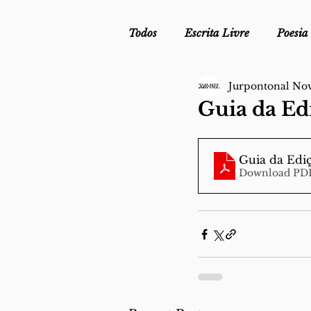
Todos
Escrita Livre
Poesia
Jurpontonal No
Mergulho Profilático - Podcast
Guia da Edi
Mais Uma da Nova Escola da L
Guia da Ediç
Download PDF
Crónica
Sob Segredo de Ju