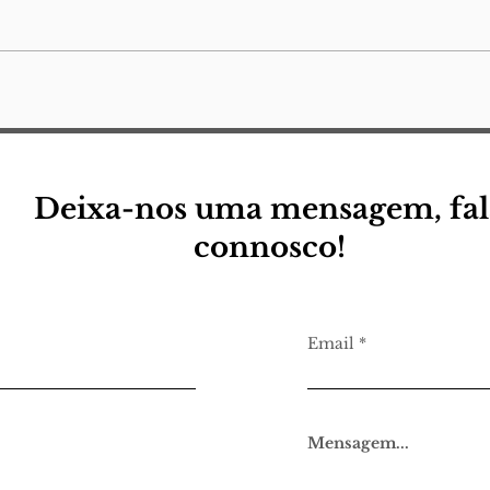
parê
reto
nota
uma 
(para a minha) pequena
descola
eu
Jorg
Lamp
quer
Deixa-nos uma mensagem, fal
connosco!
Email
Mensagem...