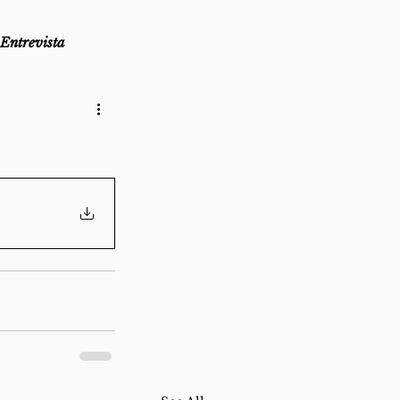
Entrevista
as
Lembro-me que...
az
Direito ao Ponto