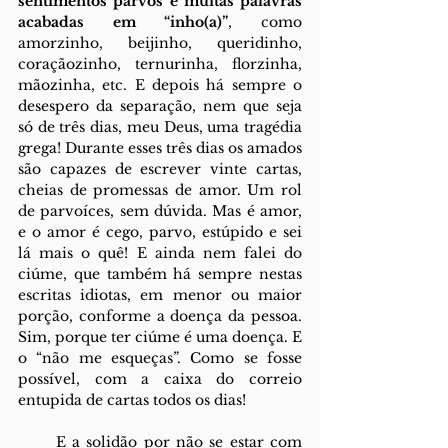
sentimentos parvos e muitas palavras 
acabadas em “inho(a)”
, como 
amorzinho, beijinho, queridinho, 
coraçãozinho, ternurinha, florzinha, 
mãozinha, etc. E depois há sempre o 
desespero da separação, nem que seja 
só de três dias, meu Deus, uma tragédia 
grega! Durante esses três dias os amados 
são capazes de escrever vinte cartas, 
cheias de promessas de amor. Um rol 
de parvoíces, sem dúvida. Mas é amor, 
e o amor é cego, parvo, estúpido e sei 
lá mais o quê! E ainda nem falei do 
ciúme, que também há sempre nestas 
escritas idiotas, em menor ou maior 
porção, conforme a doença da pessoa. 
Sim, porque ter ciúme é uma doença. E 
o “não me esqueças”. Como se fosse 
possível, com a caixa do correio 
entupida de cartas todos os dias!
      E a solidão por não se estar com 