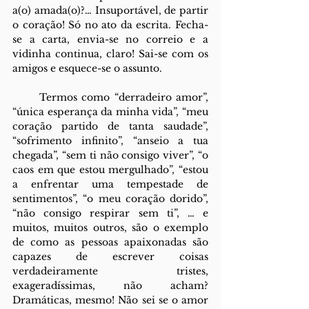
a(o) amada(o)?… Insuportável, de partir 
o coração! Só no ato da escrita. Fecha-
se a carta, envia-se no correio e a 
vidinha continua, claro! Sai-se com os 
amigos e esquece-se o assunto. 
      Termos como “derradeiro amor”, 
“única esperança da minha vida”, “meu 
coração partido de tanta saudade”, 
“sofrimento infinito”, “anseio a tua 
chegada”, “sem ti não consigo viver”, “o 
caos em que estou mergulhado”, “estou 
a enfrentar uma tempestade de 
sentimentos”, “o meu coração dorido”, 
“não consigo respirar sem ti”, … e 
muitos, muitos outros, são o exemplo 
de como as pessoas apaixonadas são 
capazes de escrever coisas 
verdadeiramente tristes, 
exageradíssimas, não acham? 
Dramáticas, mesmo! Não sei se o amor 