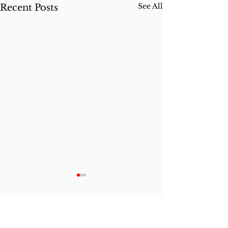
See All
Recent Posts
Comments
Terminus