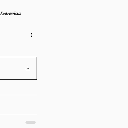
Entrevista
as
Lembro-me que...
az
Direito ao Ponto