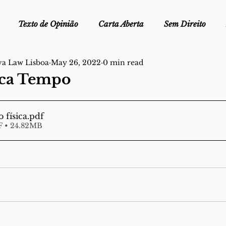
Texto de Opinião
Carta Aberta
Sem Direito
va Law Lisboa
May 26, 2022
0 min read
Ofélia - Clube de Leitura
Edições Físicas
Melopei
ica Tempo
ei
Trocado por miúdos
Dicionário
Fora do Cart
o física
.pdf
 • 24.82MB
stiça