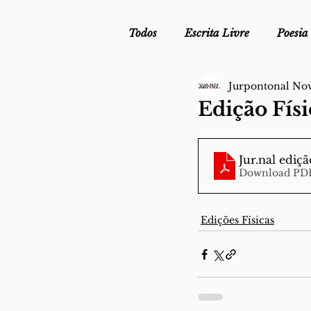
Todos
Escrita Livre
Poesia
Jurpontonal No
Mergulho Profilático - Podcast
Edição Fís
Mais Uma da Nova Escola da L
Jur.nal ediçã
Download PDF
Crónica
Sob Segredo de Ju
Edições Físicas