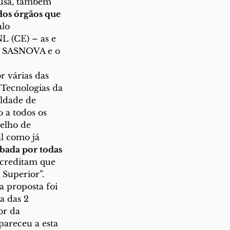
ousa, também 
os órgãos que 
alo 
 (CE) – as e 
os SASNOVA e o 
r várias das 
Tecnologias da 
dade de 
 a todos os 
elho de 
l como já 
ada por todas 
acreditam que 
Superior”. 
 proposta foi 
a das 2 
or da 
areceu a esta 