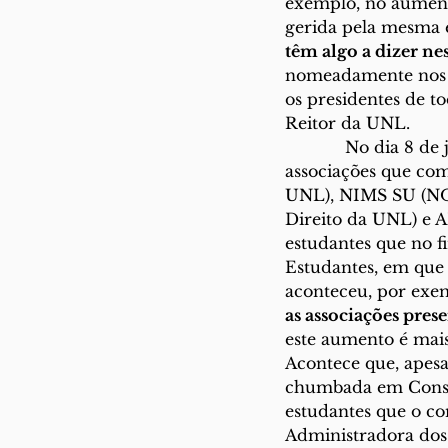
exemplo, no aument
gerida pela mesma e
têm algo a dizer ne
nomeadamente nos 
os presidentes de t
Reitor da UNL.
            No dia 8
associações que co
UNL), NIMS SU (NO
Direito da UNL) e A
estudantes que no f
Estudantes, em que 
aconteceu, por exem
as associações prese
este aumento é mais
Acontece que, apesa
chumbada em Conselh
estudantes que o co
Administradora dos