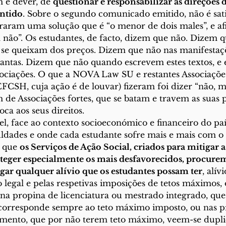
 é dever, de 
questionar e responsabilizar as direções 
entido
. Sobre o segundo comunicado emitido, não é sati
aram uma solução que é “o menor de dois males”, e af
 não”. Os estudantes, de facto, dizem que não. Dizem q
 se queixam dos preços. Dizem que não nas manifestaç
tantas. Dizem que não quando escrevem estes textos, e
ociações. O que a NOVA Law SU e restantes Associaçõe
CSH, cuja ação é de louvar) fizeram foi dizer “não, mas
 de Associações fortes, que se batam e travem as suas p
ca aos seus direitos.
uldades e onde cada estudante sofre mais e mais com o 
 que 
os Serviços de Ação Social, criados para mitigar a
teger especialmente os mais desfavorecidos, procurem
ar qualquer alívio que os estudantes possam ter
, alív
 legal e pelas respetivas imposições de tetos máximos
 na propina de licenciatura ou mestrado integrado, que
 corresponde sempre ao teto máximo imposto, ou nas p
mento, que por não terem teto máximo, veem-se dupli