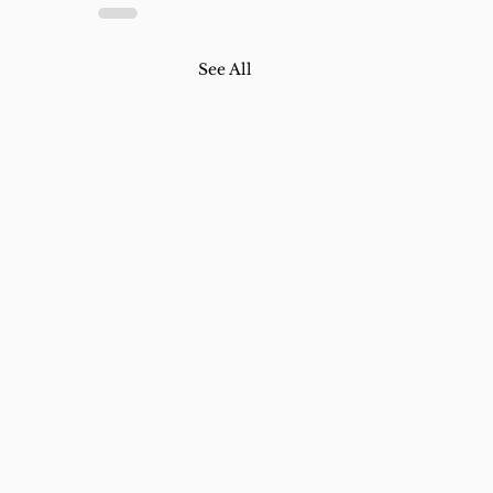
See All
de março e o