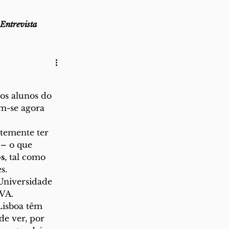
Entrevista
as
Lembro-me que...
os alunos do 
az
Direito ao Ponto
am-se agora 
ntemente ter 
– o que 
os
, tal como 
s.
 Universidade 
OVA.
de ver, por 