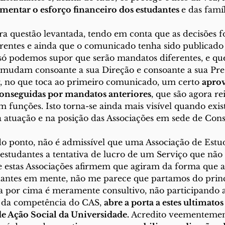
mentar o esforço financeiro dos estudantes 
e das famíl
erentes e ainda que o comunicado tenha sido publicado 
 só podemos supor que serão mandatos diferentes, e qu
 mudam consoante a sua Direção e consoante a sua Pres
ir, no que toca ao primeiro comunicado, um certo 
aprov
onseguidas por mandatos anteriores
, que são agora re
m funções. Isto torna-se ainda mais visível quando exi
atuação e na posição das Associações em sede de Cons
 estudantes a tentativa de lucro de um Serviço que não 
ue estas Associações afirmem que agiram da forma que 
antes em mente, não me parece que partamos do princí
a por cima é meramente consultivo, não participando 
é da competência do CAS, 
abre a porta a estes ultimatos
de Ação Social da Universidade.
 Acredito veementemen