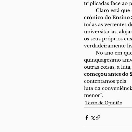
triplicadas face ao 
	Claro está que
crónico do Ensino 
todas as vertentes d
universitárias, aloj
os seus próprios cu
verdadeiramente liv
	No ano em que o acontecimento mais importante da nossa democracia celebra o seu 
quinquagésimo anive
outras coisas, a luta,
começou antes do 25
contentamos pela
luta da conveniênci
menor”.
Texto de Opinião