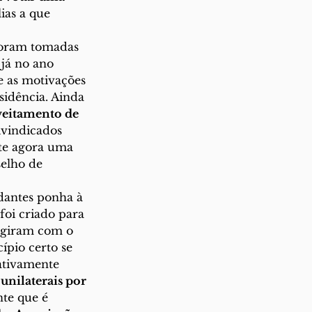
ias a que 
já no ano 
e as motivações 
idência. Ainda 
eitamento de 
ivindicados 
ste agora uma 
elho de 
foi criado para 
agiram com o 
pio certo se 
ativamente 
 unilaterais por 
te que é 