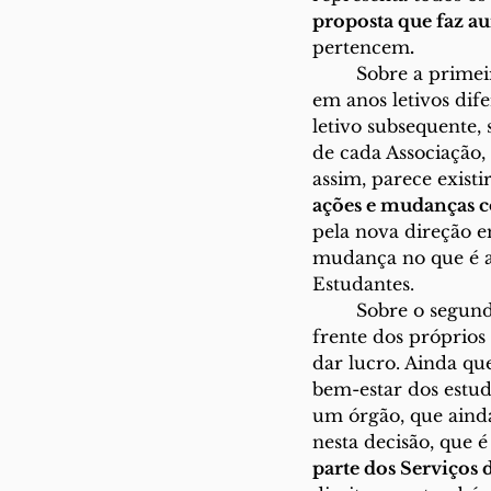
proposta que faz au
pertencem
.
	Sobre a primeira questão levantada, tendo em conta que as decisões foram tomadas 
em anos letivos dif
letivo subsequente,
de cada Associação,
assim, parece exist
ações e mudanças c
pela nova direção e
mudança no que é a 
Estudantes.
	Sobre o segundo ponto, não é admissível que uma Associação de Estudantes ponha à 
frente dos próprios
dar lucro. Ainda q
bem-estar dos estud
um órgão, que aind
nesta decisão, que 
parte dos Serviços 