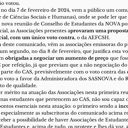
ão votou.
sim, no dia 7 de fevereiro de 2024, vem a público um co
e Ciências Sociais e Humanas), onde se pode ler que 
nova reunião de Conselho de Estudantes da NOVA por
ial, as Associações presentes a
provaram uma proposta
ocial, com um único voto contra
, o da AEFCSH.
ncia deste comunicado, vêm as associações emissoras do 
m segundo, no dia 8 de fevereiro, que justifica esta vo
am 
obrigadas a negociar um aumento de preço
 que fos
€ por refeição, já que previam que a não negociação do 
parte do CAS, previsivelmente com o voto contra das 
 voto a favor da Administradora dos SASNOVA e do Re
to de qualidade.
 nas estudantes que pertencem ao CAS, não sou capaz 
ntos essenciais nesta atuação: o primeiro sendo a 
inc
, especialmente as subscritoras do comunicado acima re
ber a possibilidade de haver Associações de Estudante
Estudantes e, acima de tudo, os protege e lhes dá voz, 