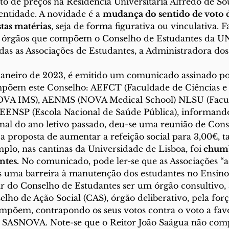
o de preços na Residência Universitária Alfredo de S
ntidade. A novidade é a 
mudança do sentido de voto d
stas matérias
, seja de forma figurativa ou vinculativa. F
órgãos que compõem o Conselho de Estudantes da UNL
odas as Associações de Estudantes, a Administradora d
 de janeiro de 2023, é emitido um comunicado assinado po
mpõem este Conselho: AEFCT (Faculdade de Ciências e 
VA IMS), AENMS (NOVA Medical School) NLSU (Facul
EENSP (Escola Nacional de Saúde Pública), informando
inal do ano letivo passado, deu-se uma reunião de Cons
a proposta de aumentar a refeição social para 3,00€, ta
plo, nas cantinas da Universidade de Lisboa, foi
 chumb
ntes.
 No comunicado, pode ler-se que as Associações “
 uma barreira à manutenção dos estudantes no Ensino 
r do Conselho de Estudantes ser um órgão consultivo, a
o de Ação Social (CAS), órgão deliberativo, pela forç
mpõem, contrapondo os seus votos contra o voto a fav
 SASNOVA. Note-se que o Reitor João Saágua não comp