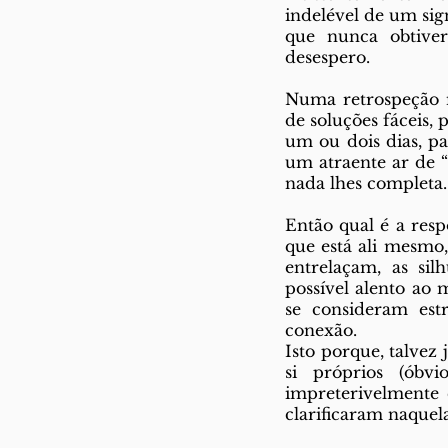
indelével de um sig
que nunca obtiver
desespero.  
Numa retrospeção m
de soluções fáceis,
um ou dois dias, pa
um atraente ar de “n
nada lhes completa.
Então qual é a respo
que está ali mesmo,
entrelaçam, as sil
possível alento ao 
se consideram estr
conexão. 
Isto porque, talvez
si próprios (óbv
impreterivelmente 
clarificaram naquel