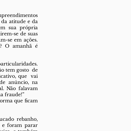
empreendimentos 
a atitude e da 
m sua própria 
rem-se de suas 
am-se em ações. 
o? O amanhã é 
ticularidades.  
o tem gosto  de 
ativo, que  vai 
e anúncio, na  
. Não falavam  
a fraude!”  
orma que ficam 
cado rebanho,  
e foram parar  