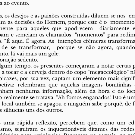
 ao evento.  
as, os desejos e as paixões construídas diluem-se nos  
m as decisões do Homem, porque este é o  momento d
almente para aqueles que apodrecem  diariamente e
rbam e semeiam os chamados  “momentos” para redimi
s. “É aqui. É agora. As  intenções efêmeras transform
de se transformar,  porque se não agora, quand
to, lá vai mais um gole.  
oração sedento.  
gum tempo, os presentes começaram a notar certas par
á a tocar e a cerveja dentro do copo “megaecológico” nã
icazes, por sua vez, captam um elemento mais signific
petiva: relembram que aquelas imagens bonitinhas d
inham nenhuma informação, além da hora e do local
o realmente se tratava. “Ah fomos enganados! Isto é um
do local também se apagou e ninguém sabe porquê, de f
s silhuetas uns dos outros. 
ós uma rápida reflexão, percebem que, como um edu
smo, seguiram os inquestionáveis ditames das redes 