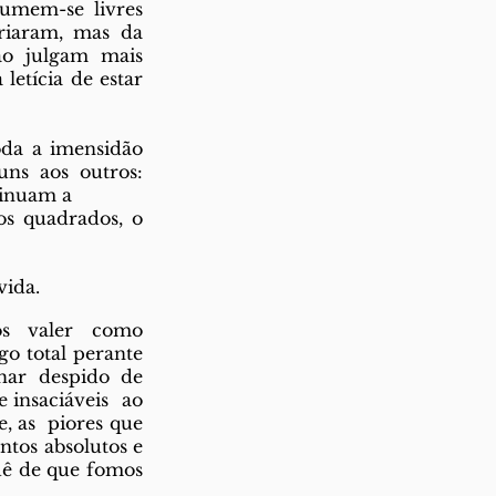
mem-se livres  
iaram, mas da  
 julgam mais  
tícia de estar  
a a imensidão  
s aos outros:  
inuam a 
s quadrados, o  
ida.  
s valer como  
 total perante  
r despido de  
insaciáveis  ao 
, as  piores que 
tos absolutos e 
uê de que fomos 