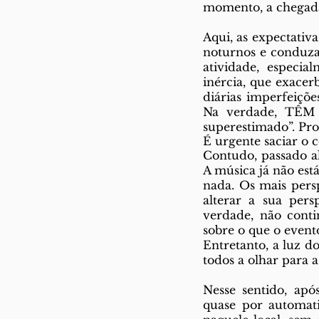
momento, a chegada
Aqui, as expectativ
noturnos e conduza
atividade, especi
inércia, que exace
diárias imperfeiçõe
Na verdade, TÊM 
superestimado”. Pron
É urgente saciar o c
Contudo, passado al
A música já não est
nada. Os mais persp
alterar a sua pers
verdade, não cont
sobre o que o event
Entretanto, a luz 
todos a olhar para a
Nesse sentido, ap
quase por automati