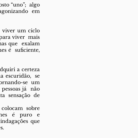
to “uno”;  algo 
gonizando em  
iver um ciclo  
ara viver  mais 
mas que  exalam 
 é  suficiente, 
quiri a certeza  
 escuridão,  se 
ornando-se um  
pessoas já  não 
a sensação de  
 colocam  sobre 
hes é puro e  
ndagações que  
s. 