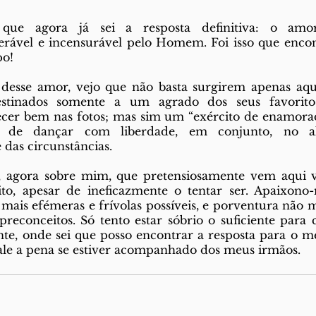
que agora já sei a resposta definitiva: o amor i
erável e incensurável pelo Homem. Foi isso que encont
o! 
desse amor, vejo que não basta surgirem apenas aqu
estinados somente a um agrado dos seus favoritos,
cer bem nas fotos; mas sim um “exército de enamorado
 de dançar com liberdade, em conjunto, no alt
as circunstâncias.  
 agora sobre mim, que pretensiosamente vem aqui vos 
to, apesar de ineficazmente o tentar ser. Apaixono
s mais efémeras e frívolas possíveis, e porventura não 
reconceitos. Só tento estar sóbrio o suficiente para 
te, onde sei que posso encontrar a resposta para o m
ale a pena se estiver acompanhado dos meus irmãos. 