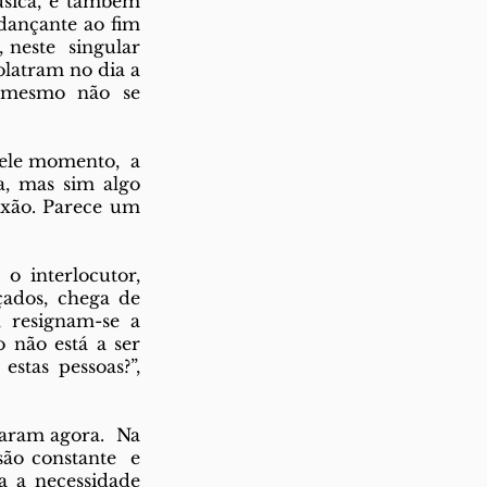
ica, e também  
nçante ao fim  
 neste  singular 
latram no dia a 
 mesmo não se 
ele momento,  a 
 mas sim algo  
xão. Parece um  
interlocutor,  
dos, chega de  
resignam-se a  
não está a ser  
tas pessoas?”,  
ram agora.  Na 
ão constante  e 
a necessidade  