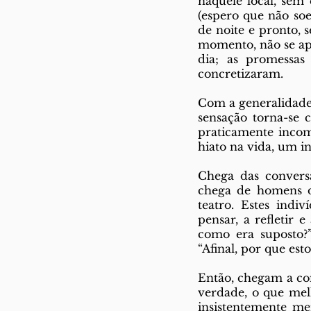
naquele local, sem
(espero que não so
de noite e pronto, s
momento, não se apr
dia; as promessa
concretizaram.
Com a generalidade 
sensação torna-se 
praticamente incomp
hiato na vida, um in
Chega das conversa
chega de homens da
teatro. Estes indi
pensar, a refletir 
como era suposto?”,
“Afinal, por que esto
Então, chegam a co
verdade, o que melh
insistentemente me