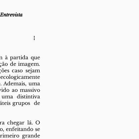
Entrevista
as
Lembro-me que...
 à partida que  
ão de imagem.  
az
Direito ao Ponto
ões caso sejam  
cologicamente  
. Ademais, uma  
ido ao massivo  
a distintiva  
teis grupos  de 
a chegar lá. O  
 enfeitando se 
imeiro grande  