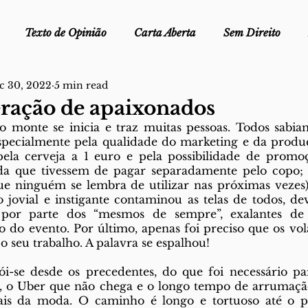
Texto de Opinião
Carta Aberta
Sem Direito
c 30, 2022
5 min read
Ofélia - Clube de Leitura
Edições Físicas
Melopei
ração de apaixonados
 monte se inicia e traz muitas pessoas. Todos sabiam
especialmente pela qualidade do marketing e da produç
ei
Trocado por miúdos
Dicionário
Fora do Cart
pela cerveja a 1 euro e pela possibilidade de promoç
nda que tivessem de pagar separadamente pelo copo; e
ue ninguém se lembra de utilizar nas próximas vezes)
stiça
ovial e instigante contaminou as telas de todos, dev
por parte dos “mesmos de sempre”, exalantes de um
o do evento. Por último, apenas foi preciso que os volá
 seu trabalho. A palavra se espalhou! 
i-se desde os precedentes, do que foi necessário par
a, o Uber que não chega e o longo tempo de arrumação,
ais da moda. O caminho é longo e tortuoso até o pr