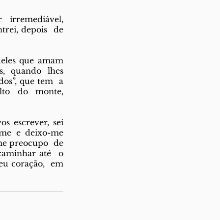
rremediável,  
rei, depois  de 
eles que amam  
 quando lhes  
s”, que tem  a 
o do monte,  
escrever, sei  
-me e deixo-me 
me preocupo  de 
caminhar até  o 
eu coração,  em 