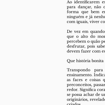
Ao identificarem e
para dançar, não 
forma que bem ent
ninguém e já nenhum
com iguais, viver co
De vez em quando, 
que o alto do mont
percebem o quão pe
desfrutar, pois sab
devem fazer com ess
Que história bonita
Transpondo para 
ensinamento. Indica
as faces e coisas
preconceitos, passa
redor. Significa cor
se possa achar de u
originários, revela
criados.  