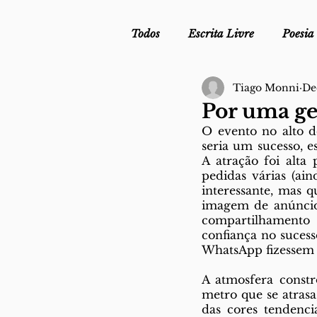
Todos
Escrita Livre
Poesia
Tiago Monni
De
Mergulho Profilático - Podcast
Por uma ge
O evento no alto do
seria um sucesso, 
Mais Uma da Nova Escola da L
A atração foi alta 
pedidas várias (ai
interessante, mas q
Crónica
Sob Segredo de Ju
imagem de anúncio j
compartilhamento 
confiança no sucess
WhatsApp fizessem o
A atmosfera constró
metro que se atras
das cores tendenci