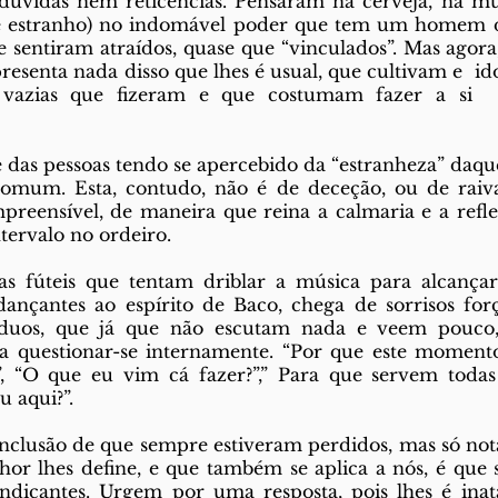
 dúvidas nem reticências. Pensaram na cerveja, na mús
e estranho) no indomável poder que tem um homem da
e sentiram atraídos, quase que “vinculados”. Mas agora,
esenta nada disso que lhes é usual, que cultivam e  ido
s vazias que fizeram e que costumam fazer a si 
das pessoas tendo se apercebido da “estranheza” daqu
comum. Esta, contudo, não é de deceção, ou de raiva,
reensível, de maneira que reina a calmaria e a refle
tervalo no ordeiro.  
s fúteis que tentam driblar a música para alcançar o 
nçantes ao espírito de Baco, chega de sorrisos força
víduos, que já que não escutam nada e veem pouco, 
e a questionar-se internamente. “Por que este momento 
 “O que eu vim cá fazer?”,” Para que servem todas es
u aqui?”.  
nclusão de que sempre estiveram perdidos, mas só nota
or lhes define, e que também se aplica a nós, é que s
ndicantes. Urgem por uma resposta, pois lhes é inata 