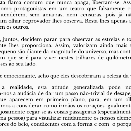
sta flama comum que nunca apaga, libertam-se. Assu
como protagonistas em um teatro que falsamente cr
enderem, sem amarras, nem censuras, pois já não
 olhar reprovador lhes observa. Resta-lhes apenas a le
m os outros.  
juntos, decidem parar para observar as estrelas e tod
e lhes proporciona. Assim, valorizam ainda mais un
queno são diante da magnitude do universo, mas cont
em que se é para viver nestes trilhares de quilómetro
es ao seu lado.  
 e emocionante, acho que eles descobriram a beleza da v
a realidade, esta atitude generalizada pode no
-nos a audácia de dar um passo não-trivial de desapego
 que aparecem em primeiro plano, para, em um olha
rmos a considerar como irmãos os corações igualmente 
ajosamente cegar-se às coisas passageiras (especialmente
ma pessoa) para visualizar nitidamente os nossos elemen
dores do belo, condizentes com a forma e com  o porq