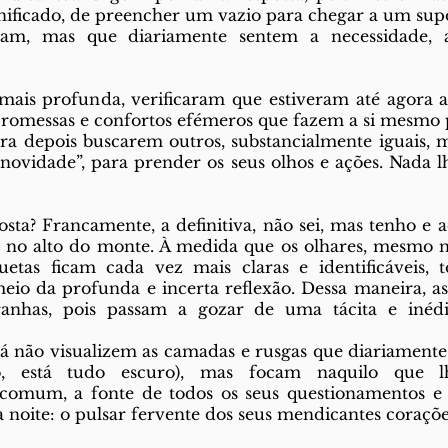
nificado, de preencher um vazio para chegar a um supos
am, mas que diariamente sentem a necessidade, a
ais profunda, verificaram que estiveram até agora a v
 promessas e confortos efémeros que fazem a si mesmo p
ra depois buscarem outros, substancialmente iguais, 
ovidade”, para prender os seus olhos e ações. Nada lhes
  
sta? Francamente, a definitiva, não sei, mas tenho e ad
 no alto do monte. À medida que os olhares, mesmo na
huetas ficam cada vez mais claras e identificáveis, t
meio da profunda e incerta reflexão. Dessa maneira, as 
anhas, pois passam a gozar de uma tácita e inédit
 já não visualizem as camadas e rusgas que diariamente
io, está tudo escuro), mas focam naquilo que l
comum, a fonte de todos os seus questionamentos e i
a noite: o pulsar fervente dos seus mendicantes coraçõe