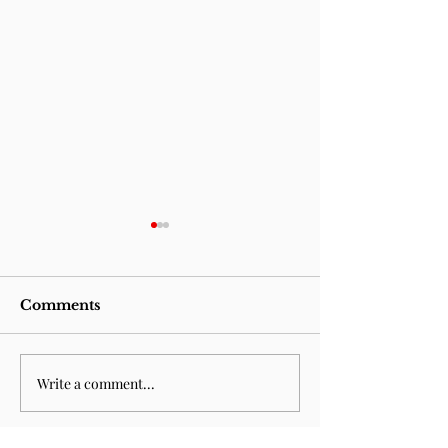
Comments
Terminus
Write a comment...
Quero morrer no mar