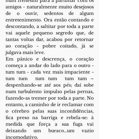
num frenesim para a partilhar com os 
amigos - naturalmente muito desejosos 
de o ouvir, sedentos de algum 
entretenimento. Ora então contando e 
descontando, a saltitar por toda a parte 
vai aquele pequeno segredo que, de 
tantas voltas dar, acabou por retornar 
ao coração - pobre coitado, já se 
julgava mais leve.
Em pânico e descrença, o coração 
começa a andar do lado para o outro - 
tum tum - cada vez mais impaciente - 
tum tum  tum tum  tum tum – 
despenhando-se até aos pés; daí sobe 
num turbulento impulso pelas pernas, 
fazendo-as tremer por toda a parte. No 
entanto, a caminho de ir reclamar com 
o cérebro pelas suas inconfidências, 
fica preso na barriga e rebela-se: à 
medida que força a sua fuga vai 
deixando um buraco…um vazio 
incomodativo.