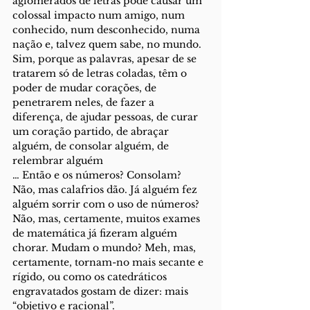
aglomerados de letras pode causar um 
colossal impacto num amigo, num 
conhecido, num desconhecido, numa 
nação e, talvez quem sabe, no mundo. 
Sim, porque as palavras, apesar de se 
tratarem só de letras coladas, têm o 
poder de mudar corações, de 
penetrarem neles, de fazer a 
diferença, de ajudar pessoas, de curar 
um coração partido, de abraçar 
alguém, de consolar alguém, de 
relembrar alguém
… Então e os números? Consolam? 
Não, mas calafrios dão. Já alguém fez 
alguém sorrir com o uso de números? 
Não, mas, certamente, muitos exames 
de matemática já fizeram alguém 
chorar. Mudam o mundo? Meh, mas, 
certamente, tornam-no mais secante e 
rígido, ou como os catedráticos 
engravatados gostam de dizer: mais 
“objetivo e racional”.