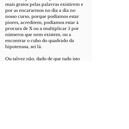
mais gratos pelas palavras existirem e 
por as encararmos no dia a dia no 
nosso curso, porque podíamos estar 
piores, acreditem, podíamos estar à 
procura de X ou a multiplicar 5 por 
números que nem existem, ou a 
encontrar o cubo do quadrado da 
hipotenusa, sei lá. 
Ou talvez não, dado de que tudo isto 
dito aqui é produto de um cérebro já 
esmiuçado e feito em papas por estar a 
olhar para palavras há demasiado 
tempo. 
Escrita Livre