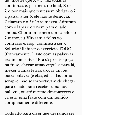
de “mostre que X = 5”, fez todas as 
continhas, e, pasmem, no final, X deu 
7, e por mais que tentessem obrigar o 7 
a passar a ser 5, ele não se demovia. 
Gritaram e o 7 não se mexeu. Atiraram 
com o lápis e o 7 nem para o lado 
andou. Choraram e nem um cabelo do 
7 se moveu. Viraram a folha ao 
contrário e, nop, continua a ser 7. 
Solução? Refazer o exercício TODO 
(francamente…). Isto com as palavras 
era inconcebível! Era só preciso pegar 
na frase, chegar umas vírgulas para lá, 
mexer numas letras, trocar um ou 
outra palavra (e elas, educadas como 
sempre, não se importavam de chegar 
para o lado para receber uma nova 
palavra, ou até mesmo desaparecer) e 
cá está: uma frase com um sentido 
completamente diferente.
Tudo isto para dizer que devíamos ser 