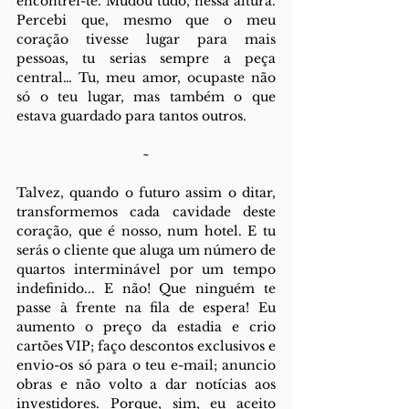
encontrei-te. Mudou tudo, nessa altura. 
Percebi que, mesmo que o meu 
coração tivesse lugar para mais 
pessoas, tu serias sempre a peça 
central… Tu, meu amor, ocupaste não 
só o teu lugar, mas também o que 
estava guardado para tantos outros.
~
Talvez, quando o futuro assim o ditar, 
transformemos cada cavidade deste 
coração, que é nosso, num hotel. E tu 
serás o cliente que aluga um número de 
quartos interminável por um tempo 
indefinido... E não! Que ninguém te 
passe à frente na fila de espera! Eu 
aumento o preço da estadia e crio 
cartões VIP; faço descontos exclusivos e 
envio-os só para o teu e-mail; anuncio 
obras e não volto a dar notícias aos 
investidores.
Porque, sim, eu aceito 