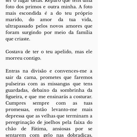
ser o lugar delas. Reparo que tens uma 
foto dos primos e outra minha. A foto 
mais escondida é a do teu próprio 
marido, do amor da tua vida, 
ultrapassado pelos novos amores que 
foram surgindo por meio da família 
que criaste. 
Gostava de ter o teu apelido, mas ele 
morreu contigo. 
Entras na divisão e convences-me a 
sair da cama, prometes que faremos 
pulseiras com as missangas que tens 
guardadas, debaixo da sombrinha da 
figueira, e que me ensinarás a costurar. 
Cumpres sempre com as tuas 
promessas, então levanto-me mais 
depressa que as velhas que terminam a 
peregrinação de joelhos pela faixa do 
chão de Fátima, ansiosas por se 
sentarem com gelo nas dobradiças, 