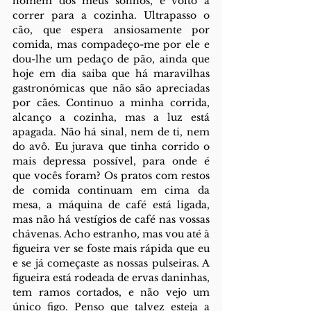
homem dos meus sonhos, e volto a 
correr para a cozinha. Ultrapasso o 
cão, que espera ansiosamente por 
comida, mas compadeço-me por ele e 
dou-lhe um pedaço de pão, ainda que 
hoje em dia saiba que há maravilhas 
gastronómicas que não são apreciadas 
por cães. Continuo a minha corrida, 
alcanço a cozinha, mas a luz está 
apagada. Não há sinal, nem de ti, nem 
do avô. Eu jurava que tinha corrido o 
mais depressa possível, para onde é 
que vocês foram? Os pratos com restos 
de comida continuam em cima da 
mesa, a máquina de café está ligada, 
mas não há vestígios de café nas vossas 
chávenas. Acho estranho, mas vou até à 
figueira ver se foste mais rápida que eu 
e se já começaste as nossas pulseiras. A 
figueira está rodeada de ervas daninhas, 
tem ramos cortados, e não vejo um 
único figo. Penso que talvez esteja a 