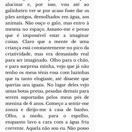
alucinar e, por isso, vou até ao 
galinheiro ver se por acaso foste dar os 
pães antigos, demolhados em água, aos 
animais. Não ouço o galo, mas entro à 
mesma no espaço. Assusto-me e penso 
que é impossível estar a imaginar 
coisas. Claro que a mente de uma 
criança está constantemente no pico da 
criatividade, mas era demasiado real 
para ser imaginado. Olho para o chão, 
e para surpresa minha, vejo que já não 
tenho os meus ténis rosa com luzinhas 
que tu tanto elogiaste, até disseste que 
querias uns iguais. No lugar deles vejo 
umas botas pretas, pesadas demais para 
serem suportadas pelos meus pés de 
menina de 6 anos. Começo a sentir-me 
zonza e dirijo-me à casa de banho. 
Olho, a medo, para o espelho, 
enquanto lavo a cara com a água fria 
corrente. Aquela não sou eu. Não posso 