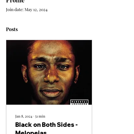
Join date: May 12, 2024
Posts
Jan 8, 2024
∙
51
min
Black on Both Sides -
Melopeias