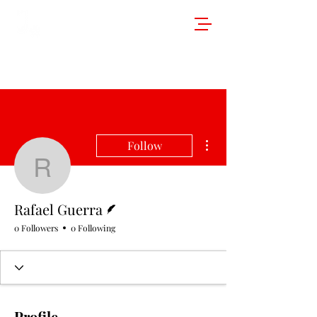
More actions
Follow
Rafael Guerra
Writer
Rafael Guerra
0 Followers
0 Following
Profile