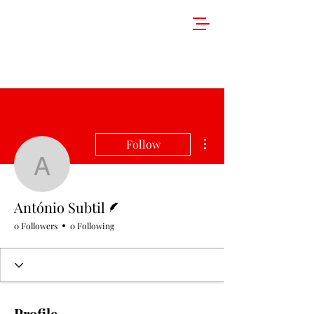
More actions
Follow
António Subtil
Writer
António Subtil
0 Followers
0 Following
Profile