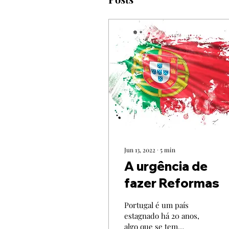
Jun 13, 2022
∙
5
min
A urgência de
fazer Reformas
Portugal é um país
estagnado há 20 anos,
algo que se tem