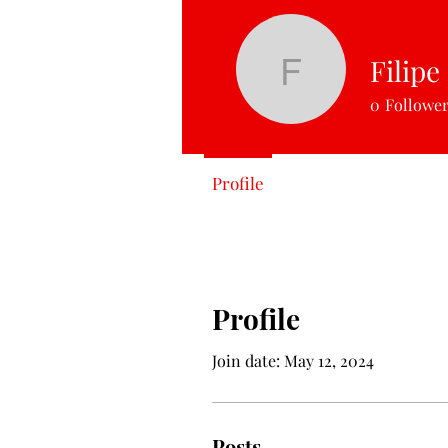
Filipe
Filipe Fer
0
Followe
Profile
Profile
Join date: May 12, 2024
Posts