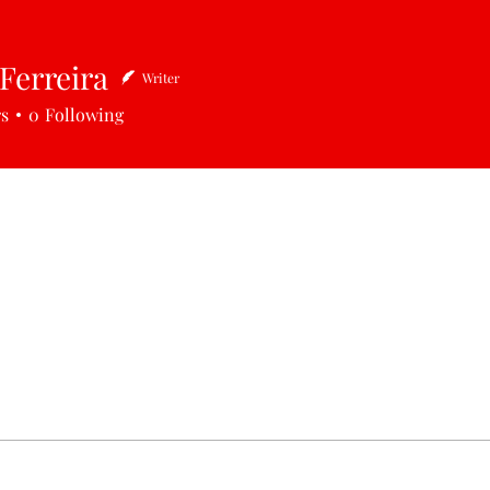
 Ferreira
Writer
reira
rs
0
Following