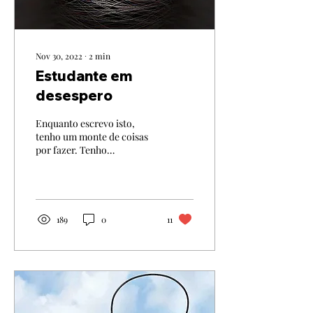
50...
Nov 30, 2022
∙
2
min
Estudante em
desespero
Enquanto escrevo isto,
tenho um monte de coisas
por fazer. Tenho
documentos para analisar,
tenho páginas para ler,
sublinhar, estudar e...
189
0
11