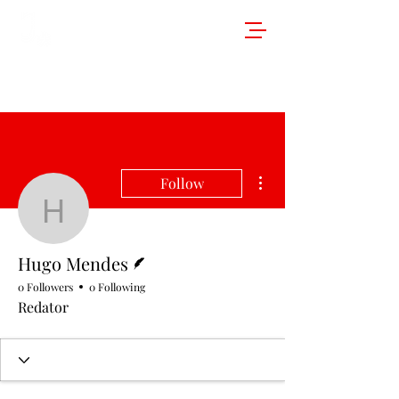
More actions
Follow
Hugo Mendes
Writer
Hugo Mendes
0 Followers
0 Following
Redator