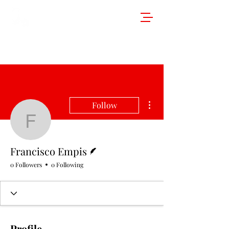
More actions
Follow
Francisco Empis
Writer
Francisco Empis
0 Followers
0 Following
Profile