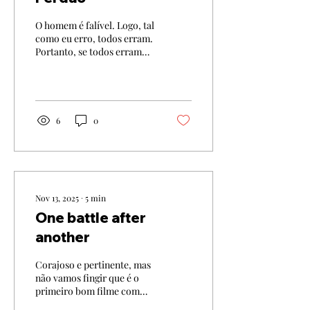
O homem é falível. Logo, tal
como eu erro, todos erram.
Portanto, se todos erramos,
devemos sempre perdoar,
certo? Ou depende da
gravidade do erro? Se essa
é sequer possível de
medir… E do lado de quem
6
0
errou, devemos deixar que
esse erro nos defina ou
simplesmente esquecê-lo?
Bem, são tudo perguntas
que, à partida, não tenho a
resposta, mas que, de
Nov 13, 2025
∙
5
min
alguma forma, se
One battle after
relacionam com o clássico
another
Rei Leão. Eu sei, sempre
critiquei o excesso de
procura de significado, mas
Corajoso e pertinente, mas
hoje mordeu-me o
não vamos fingir que é o
bichinho...
primeiro bom filme com
que nos deparamos. Nota: 4