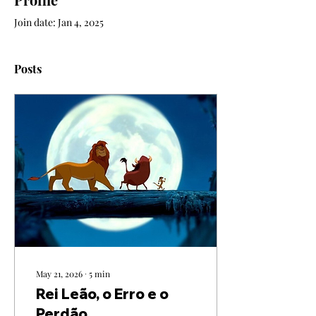
Join date: Jan 4, 2025
Posts
May 21, 2026
∙
5
min
Rei Leão, o Erro e o
Perdão