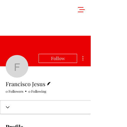
More actions
Follow
Francisco Jesus
Writer
Francisco Jesus
0 Followers
0 Following
Profile