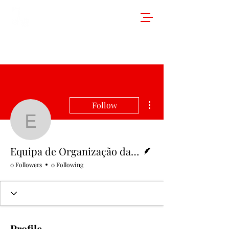
More actions
Follow
Equipa de Organização 
Writer
Equipa de Organização da Junior Law School
0 Followers
0 Following
Profile