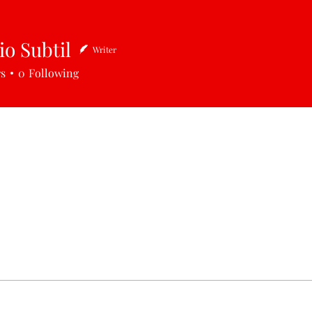
o Subtil
Writer
ubtil
rs
0
Following