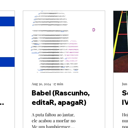
Aug 30, 2024
∙
17
min
Jun 
Babel (Rascunho,
S
o
editaR, apagaR)
I
A puta faltou ao jantar,
Hoj
ele acabou a morfar no
nu
Mc um hambúrguer.
pod