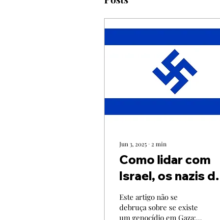
Jun 3, 2025
∙
2
min
Como lidar com
Israel, os nazis d
nosso tempo?
Este artigo não se
debruça sobre se existe
um genocídio em Gaza: