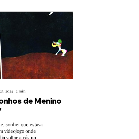
25, 2024
∙
2
min
onhos de Menino
V
e, sonhei que estava
m videojogo onde
ia voltar atrás no