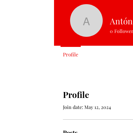
Antóni
António S
0
Followe
Profile
Profile
Join date: May 12, 2024
Posts