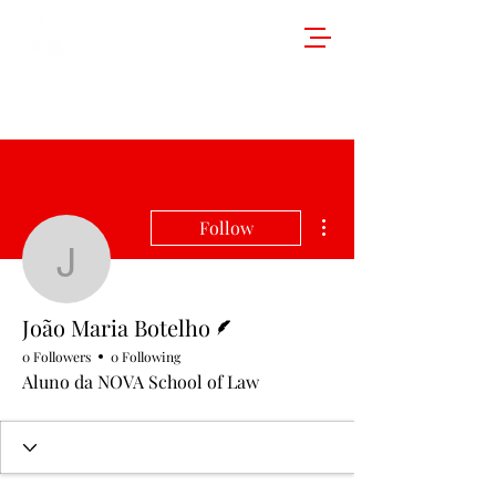
More actions
Follow
João Maria Botelho
Writer
João Maria Botelho
0 Followers
0 Following
Aluno da NOVA School of Law