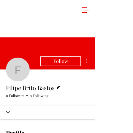
More actions
Follow
Filipe Brito Bastos
Writer
Filipe Brito Bastos
0 Followers
0 Following
Profile