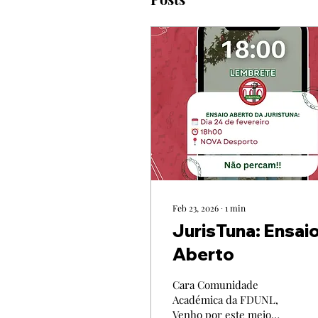
Feb 23, 2026
∙
1
min
JurisTuna: Ensai
Aberto
Cara Comunidade
Académica da FDUNL,
Venho por este meio