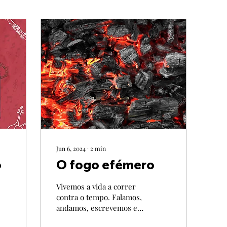
Jun 6, 2024
∙
2
min
o
O fogo efémero
Vivemos a vida a correr
contra o tempo. Falamos,
andamos, escrevemos e
dormimos como se