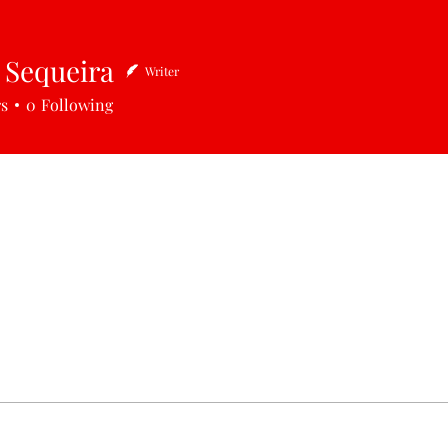
 Sequeira
Writer
queira
rs
0
Following