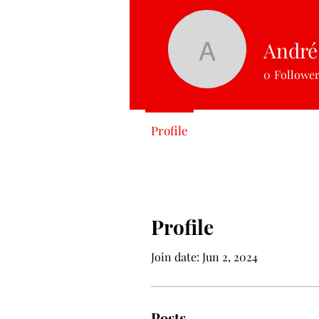
André
André Se
0
Followe
Profile
Profile
Join date: Jun 2, 2024
Posts