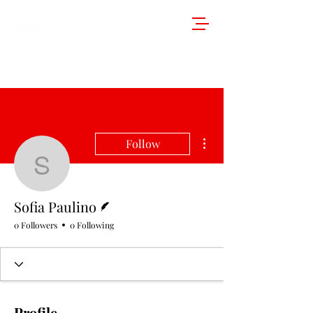
More actions
Follow
Sofia Paulino
Writer
Sofia Paulino
0 Followers
0 Following
Profile