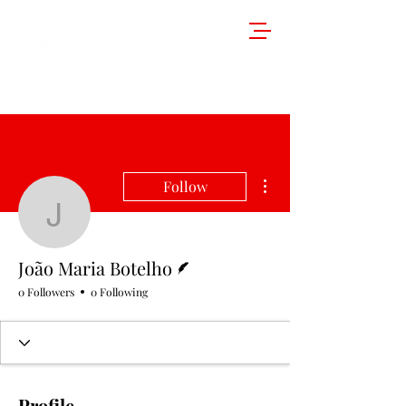
More actions
Follow
João Maria Botelho
Writer
João Maria Botelho
0 Followers
0 Following
Profile