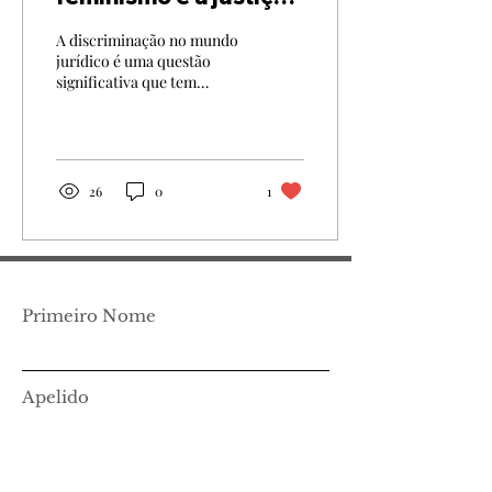
da exclusão
A discriminação no mundo
jurídico é uma questão
significativa que tem
atraído a atenção de vários
estudiosos do direito,
profissionais e...
26
0
1
Primeiro Nome
Apelido