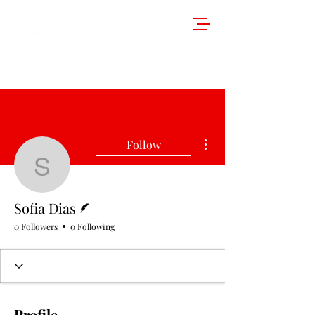
More actions
Follow
Sofia Dias
Writer
Sofia Dias
0 Followers
0 Following
Profile