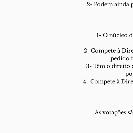
2- Podem ainda p
1- O núcleo d
2- Compete à Dire
pedido 
3- Têm o direito 
po
4- Compete à Direç
As votações sã