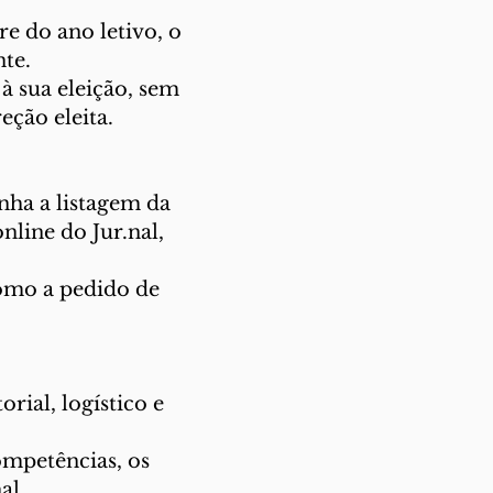
e do ano letivo, o
te.
 à sua eleição, sem
eção eleita.
ha a listagem da
nline do Jur.nal,
como a pedido de
orial, logístico e
ompetências, os
al.