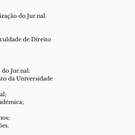
zação do Jur.nal.
culdade de Direito
 do Jur.nal:
ito da Universidade
al;
cadémica;
nos;
ões.