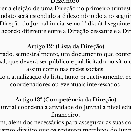
Dezembro.
rer a eleição de uma Direção no primeiro trimestr
ndato será estendido até dezembro do ano seguin
reção do Jur.nal inicia-se no 1º dia útil seguinte
 acordo diferente entre a Direção cessante e a Dir
Artigo 12º (Lista da Direção)
borado, semestralmente, um documento que conten
al, que deverá ser público e publicitado no sítio o
assim como nas redes sociais.
ão a atualização da lista, tanto proactivamente, 
coordenadores ou eventuais interessados.
Artigo 13º (Competência da Direção)
ur.nal coordena a atividade do Jur.nal a nível edit
financeiro.
em, além dos necessários para assegurar as suas c
smos direitos que os restantes membros do Jur.n