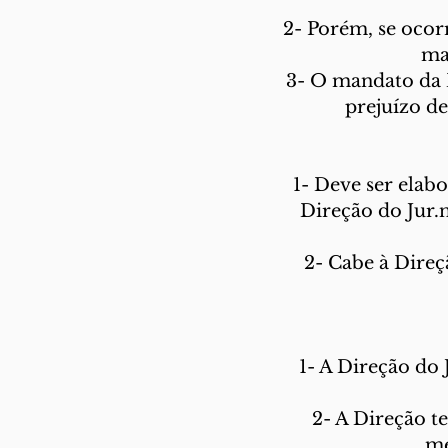
2- Porém, se ocor
ma
3- O mandato da Di
prejuízo de
1- Deve ser ela
Direção do Jur.n
2- Cabe à Direç
1- A Direção do J
2- A Direção t
me