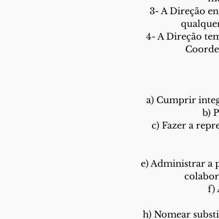
3- A Direção en
qualquer
4- A Direção te
Coorden
a) Cumprir integ
b) 
c) Fazer a rep
e) Administrar a 
colabor
f)
h) Nomear substi