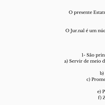
O presente Estat
O Jur.nal é um nú
1- São prin
a) Servir de meio 
b)
c) Promo
e) 
f) 