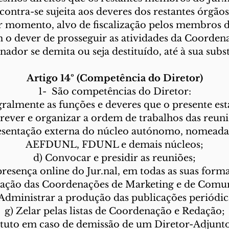
contra-se sujeita aos deveres dos restantes órgãos
 momento, alvo de fiscalização pelos membros d
m o dever de prosseguir as atividades da Coorden
ador se demita ou seja destituído, até à sua subst
Artigo 14º (Competência do Diretor)
1- São competências do Diretor:
ralmente as funções e deveres que o presente esta
Prever e organizar a ordem de trabalhos das reuni
resentação externa do núcleo autónomo, nomead
AEFDUNL, FDUNL e demais núcleos;
d) Convocar e presidir as reuniões;
presença online do Jur.nal, em todas as suas form
ação das Coordenações de Marketing e de Comu
 Administrar a produção das publicações periódic
g) Zelar pelas listas de Coordenação e Redação;
tuto em caso de demissão de um Diretor-Adjunt