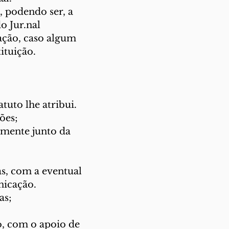
, podendo ser, a
o Jur.nal
ação, caso algum
ituição.
tuto lhe atribui.
ões;
amente junto da
as, com a eventual
nicação.
as;
o, com o apoio de