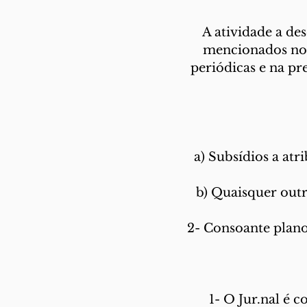
A atividade a de
mencionados no a
periódicas e na p
a) Subsídios a a
b) Quaisquer outr
2- Consoante plano 
1- O Jur.nal é 