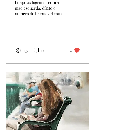
Limpo as lágrimas com a
mão esquerda, dígito o
número de telemóvel com a
direita e ando em passos
largos pelo passeio. Tenho
o rímel...
135
0
4