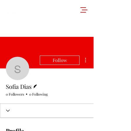
More actions
Follow
Sofia Dias
Writer
Sofia Dias
0 Followers
0 Following
Profile