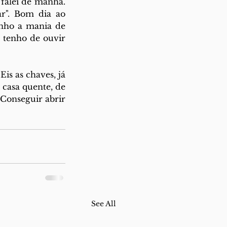
alei de manhã. 
r". Bom dia ao 
nho a mania de 
tenho de ouvir 
is as chaves, já 
casa quente, de 
 Conseguir abrir 
See All