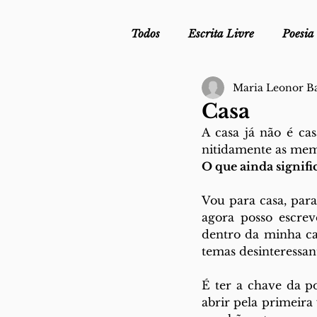
Todos
Escrita Livre
Poesia
Maria Leonor Ba
Mergulho Profilático - Podcast
Casa
A casa já não é cas
Mais Uma da Nova Escola da L
nitidamente as mem
O que ainda signifi
Vou para casa, para 
Crónica
Sob Segredo de Ju
agora posso escrev
dentro da minha ca
temas desinteressant
É ter a chave da po
abrir pela primeira 