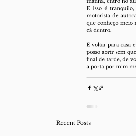
manhã, entro no au
E isso é tranquilo
motorista de autoc
que conheço meio m
cá dentro.
É voltar para casa e 
posso abrir sem que
final de tarde, de v
a porta por mim m
Recent Posts