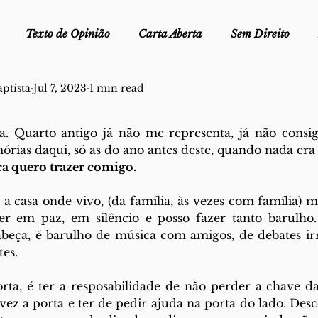
Texto de Opinião
Carta Aberta
Sem Direito
ptista
Jul 7, 2023
1 min read
Ofélia - Clube de Leitura
Edições Físicas
Melopei
a. Quarto antigo já não me representa, já não consigo
ei
Trocado por miúdos
Dicionário
Fora do Cart
órias daqui, só as do ano antes deste, quando nada er
ca quero trazer comigo. 
a casa onde vivo, (da família, às vezes com família) ma
stiça
er em paz, em silêncio e posso fazer tanto barulho.
beça, é barulho de música com amigos, de debates irre
es. 
rta, é ter a resposabilidade de não perder a chave da 
vez a porta e ter de pedir ajuda na porta do lado. Desc