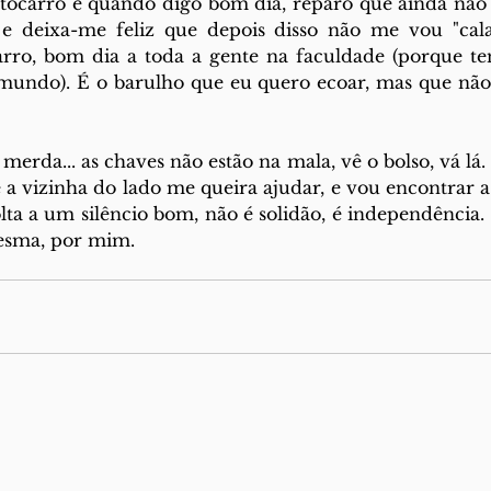
tocarro e quando digo bom dia, reparo que ainda não f
, e deixa-me feliz que depois disso não me vou "cala
arro, bom dia a toda a gente na faculdade (porque te
undo). É o barulho que eu quero ecoar, mas que não 
merda... as chaves não estão na mala, vê o bolso, vá lá. E
 a vizinha do lado me queira ajudar, e vou encontrar a 
olta a um silêncio bom, não é solidão, é independência.
esma, por mim.