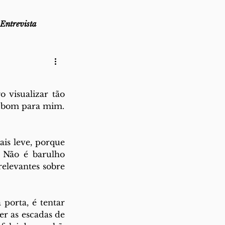
Entrevista
as
Lembro-me que...
 visualizar tão 
az
Direito ao Ponto
a bom para mim.
is leve, porque 
 Não é barulho 
levantes sobre 
porta, é tentar 
er as escadas de 