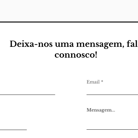
nota
uma 
(para a minha) pequena
descola
eu
Jorg
Lamp
quer
Deixa-nos uma mensagem, fal
connosco!
Email
Mensagem...