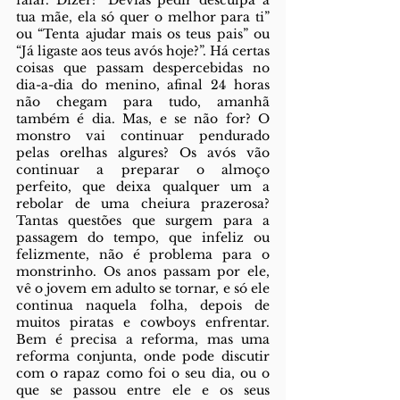
falar. Dizer: “Devias pedir desculpa à 
tua mãe, ela só quer o melhor para ti” 
ou “Tenta ajudar mais os teus pais” ou 
“Já ligaste aos teus avós hoje?”. Há certas 
coisas que passam despercebidas no 
dia-a-dia do menino, afinal 24 horas 
não chegam para tudo, amanhã 
também é dia. Mas, e se não for? O 
monstro vai continuar pendurado 
pelas orelhas algures? Os avós vão 
continuar a preparar o almoço 
perfeito, que deixa qualquer um a 
rebolar de uma cheiura prazerosa? 
Tantas questões que surgem para a 
passagem do tempo, que infeliz ou 
felizmente, não é problema para o 
monstrinho. Os anos passam por ele, 
vê o jovem em adulto se tornar, e só ele 
continua naquela folha, depois de 
muitos piratas e cowboys enfrentar. 
Bem é precisa a reforma, mas uma 
reforma conjunta, onde pode discutir 
com o rapaz como foi o seu dia, ou o 
que se passou entre ele e os seus 