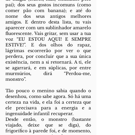
pai); dos seus gostos incomuns (como 
comer pão com banana); e até do 
nome dos seus antigos melhores 
amigos. E dentro desta lista, tu vais 
aparecer com um sublinhador amarelo 
fluorescente. Vais gritar, sem usar a tua 
voz “EU ESTOU AQUI! E SEMPRE 
ESTIVE!”. E dos olhos do rapaz, 
lágrimas escorrerão por ver o que 
perdera, por concluir que a sua única 
existência, nem a si retornará. A ti, ele 
se agarrará, e em súplicas, por entre 
murmúrios, dirá “Perdoa-me, 
monstro”.
Tão pouco o menino sabia quando o 
desenhou, como sabe agora. Só há uma 
certeza na vida, e ela foi a certeza que 
ele precisava para a energia e a 
ingenuidade infantil recuperar. 
Desde então, o monstro (bastante 
viajado, deixe que se diga), do 
frigorífico à parede foi, e de momento, 