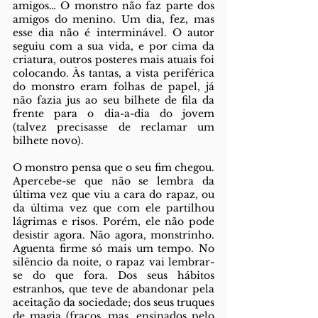
amigos… O monstro não faz parte dos 
amigos do menino. Um dia, fez, mas 
esse dia não é interminável. O autor 
seguiu com a sua vida, e por cima da 
criatura, outros posteres mais atuais foi 
colocando. Às tantas, a vista periférica 
do monstro eram folhas de papel, já 
não fazia jus ao seu bilhete de fila da 
frente para o dia-a-dia do jovem 
(talvez precisasse de reclamar um 
bilhete novo). 
O monstro pensa que o seu fim chegou. 
Apercebe-se que não se lembra da 
última vez que viu a cara do rapaz, ou 
da última vez que com ele partilhou 
lágrimas e risos. Porém, ele não pode 
desistir agora. Não agora, monstrinho. 
Aguenta firme só mais um tempo. No 
silêncio da noite, o rapaz vai lembrar-
se do que fora. Dos seus hábitos 
estranhos, que teve de abandonar pela 
aceitação da sociedade; dos seus truques 
de magia (fracos, mas, ensinados pelo 