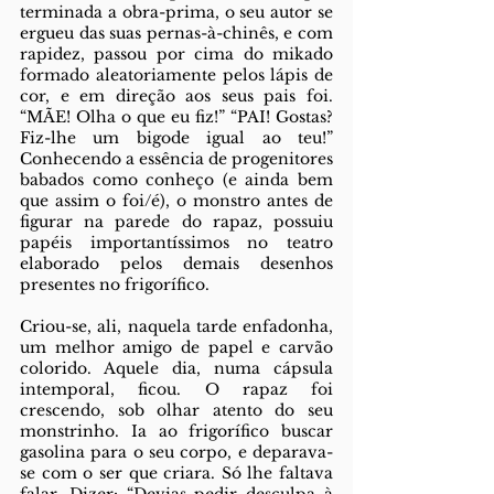
terminada a obra-prima, o seu autor se 
ergueu das suas pernas-à-chinês, e com 
rapidez, passou por cima do mikado 
formado aleatoriamente pelos lápis de 
cor, e em direção aos seus pais foi. 
“MÃE! Olha o que eu fiz!” “PAI! Gostas? 
Fiz-lhe um bigode igual ao teu!” 
Conhecendo a essência de progenitores 
babados como conheço (e ainda bem 
que assim o foi/é), o monstro antes de 
figurar na parede do rapaz, possuiu 
papéis importantíssimos no teatro 
elaborado pelos demais desenhos 
presentes no frigorífico. 
Criou-se, ali, naquela tarde enfadonha, 
um melhor amigo de papel e carvão 
colorido. Aquele dia, numa cápsula 
intemporal, ficou. O rapaz foi 
crescendo, sob olhar atento do seu 
monstrinho. Ia ao frigorífico buscar 
gasolina para o seu corpo, e deparava-
se com o ser que criara. Só lhe faltava 