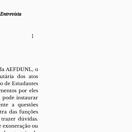
Entrevista
as
Lembro-me que...
az
Direito ao Ponto
 da AEFDUNL, o 
tária dos atos 
ão de Estudantes 
mentos por eles 
pode instaurar 
nte a questões 
tra das funções 
trazer dúvidas. 
e exoneração ou 