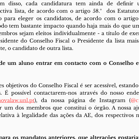
 disso, cada candidatura tem ainda de definir u
ctiva lista, de acordo com o artigo 58.º  dos Estatut
o para eleger os candidatos, de acordo com o artigo 6
odo tem bastante impacto quando haja mais do que uma
bros sejam eleitos individualmente - a título de exem
sidente do Conselho Fiscal o Presidente da lista mais 
, o candidato de outra lista.
de um aluno entrar em contacto com o Conselho e r
 objetivos do Conselho Fiscal é ser acessível, estando 
s. É possível contactarem-nos através do nosso ende
novalaw.unl.pt
), da nossa página de Instagram (
@c
 um dos membros que constitui o órgão. A nossa aju
lativa à legalidade das ações da AE, dos respectivos n
ara os mandatos anteriores, que alterações gostaria