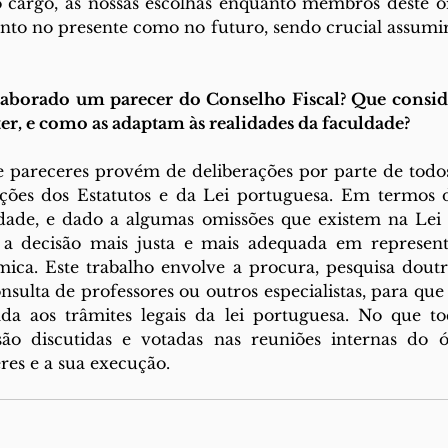
o cargo, as nossas escolhas enquanto membros deste ó
anto no presente como no futuro, sendo crucial assumir 
aborado um parecer do Conselho Fiscal? Que consider
ter, e como as adaptam às realidades da faculdade?
 pareceres provém de deliberações por parte de todos 
ições dos Estatutos e da Lei portuguesa. Em termos d
dade, e dado a algumas omissões que existem na Lei e
a decisão mais justa e mais adequada em represent
a. Este trabalho envolve a procura, pesquisa doutrin
sulta de professores ou outros especialistas, para que 
da aos trâmites legais da lei portuguesa. No que toc
 são discutidas e votadas nas reuniões internas do ó
res e a sua execução.  