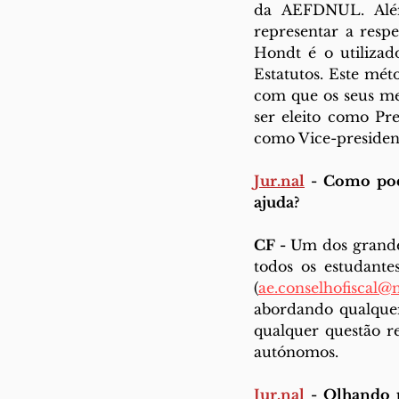
da AEFDNUL. Além
representar a respe
Hondt é o utilizad
Estatutos. Este mét
com que os seus mem
ser eleito como Pre
como Vice-presidente
Jur.n
al
 -
 ⁠Como po
ajuda? 
CF - 
Um dos grandes
todos os estudante
(
ae.conselhofiscal@
abordando qualquer
qualquer questão re
autónomos.
Jur.n
al
 -
 Olhando p