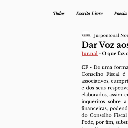
Todos
Escrita Livre
Poesia
Jurpontonal No
Mergulho Profilático - Podcast
Dar Voz ao
Jur.n
al
 - O
 que faz 
Mais Uma da Nova Escola da L
CF -
 De uma forma 
Conselho Fiscal é 
associativos, cumpri
Crónica
Sob Segredo de Ju
e dos seus respetiv
elaborados, assim 
inquéritos sobre a
financeiras, podend
do Conselho Fiscal 
Pode, por fim, subst