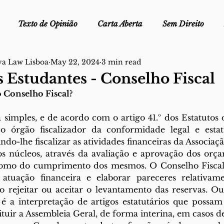
Texto de Opinião
Carta Aberta
Sem Direito
va Law Lisboa
May 22, 2024
3 min read
Ofélia - Clube de Leitura
Edições Físicas
Melopei
s Estudantes - Conselho Fiscal
o Conselho Fiscal?
ei
Trocado por miúdos
Dicionário
Fora do Cart
simples, e de acordo com o artigo 41.º dos Estatutos
o órgão fiscalizador da conformidade legal e estatu
ndo-lhe fiscalizar as atividades financeiras da Associaç
stiça
os núcleos, através da avaliação e aprovação dos orça
como do cumprimento dos mesmos. O Conselho Fiscal 
 atuação financeira e elaborar pareceres relativame
o rejeitar ou aceitar o levantamento das reservas. Ou
é a interpretação de artigos estatutários que possam 
ituir a Assembleia Geral, de forma interina, em casos d