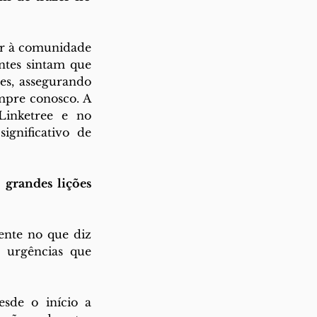
r à comunidade 
tes sintam que 
es, assegurando 
mpre conosco. A 
Linketree e no 
gnificativo de 
randes lições 
ente no que diz 
 urgências que 
sde o início a 