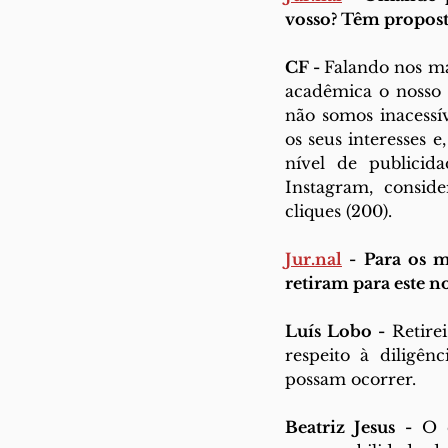
vosso? Têm propost
CF - 
Falando nos ma
acadêmica o nosso 
não somos inacessív
os seus interesses 
nível de publicid
Instagram, consid
cliques (200). 
Jur.n
al
 -
 Para os 
retiram para este 
Luís Lobo -
 Retire
respeito à diligên
possam ocorrer.
Beatriz Jesus -
 O 