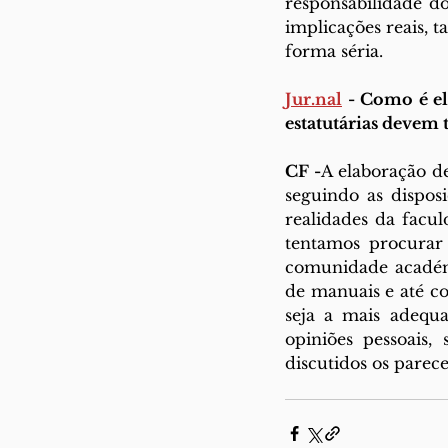
responsabilidade d
implicações reais, t
forma séria.
Jur.n
al
 -
 Como é el
estatutárias devem 
CF -
A elaboração de
seguindo as dispos
realidades da facul
tentamos procurar 
comunidade académic
de manuais e até con
seja a mais adequa
opiniões pessoais,
discutidos os parece