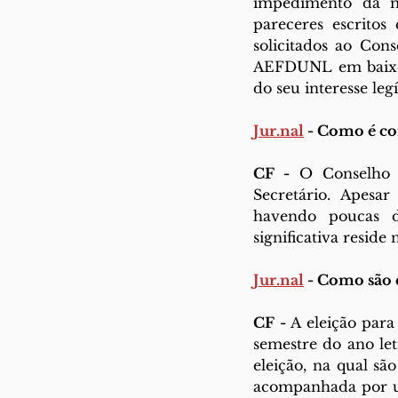
impedimento da m
pareceres escritos
solicitados ao Con
AEFDUNL em baixo 
do seu interesse leg
Jur.n
al
 -
 Como é co
CF - 
O Conselho 
Secretário. Apesa
havendo poucas di
significativa reside
Jur.n
al
 -
 Como são e
CF - 
A eleição para
semestre do ano let
eleição, na qual sã
acompanhada por um