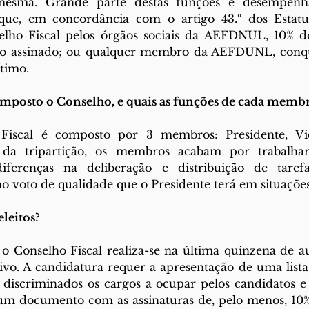
esma. Grande parte destas funções é desempenha
 que, em concordância com o artigo 43.º dos Estatu
selho Fiscal pelos órgãos sociais da AEFDNUL, 10% 
assinado; ou qualquer membro da AEFDUNL, conquan
ítimo.
mposto o Conselho, e quais as funções de cada membr
Fiscal é composto por 3 membros: Presidente, Vice
r da tripartição, os membros acabam por trabalhar
ferenças na deliberação e distribuição de tarefas
 no voto de qualidade que o Presidente terá em situaçõe
leitos?
 o Conselho Fiscal realiza-se na última quinzena de a
ivo. A candidatura requer a apresentação de uma lista
o discriminados os cargos a ocupar pelos candidatos e
 documento com as assinaturas de, pelo menos, 10% 