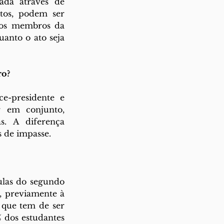
da através de 
tos, podem ser 
dos membros da 
to o ato seja 
o? 
-presidente e 
 em conjunto, 
. A diferença 
s de impasse. 
ulas do segundo 
, previamente à 
 que tem de ser 
dos estudantes 