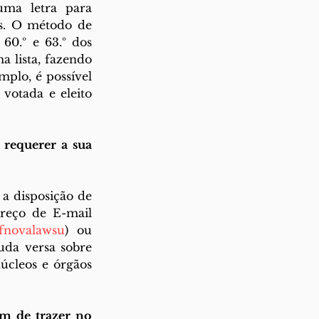
ma letra para 
os. O método de 
0.º e 63.º dos 
 lista, fazendo 
plo, é possível 
votada e eleito 
equerer a sua 
a disposição de 
reço de E-mail 
fnovalawsu
) ou 
da versa sobre 
úcleos e órgãos 
m de trazer no 