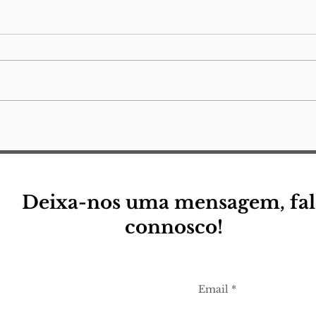
Mei
cam
Ele 
parê
reto
nota
uma 
(para a minha) pequena
descola
eu
Jorg
Lamp
quer
Deixa-nos uma mensagem, fal
connosco!
Email