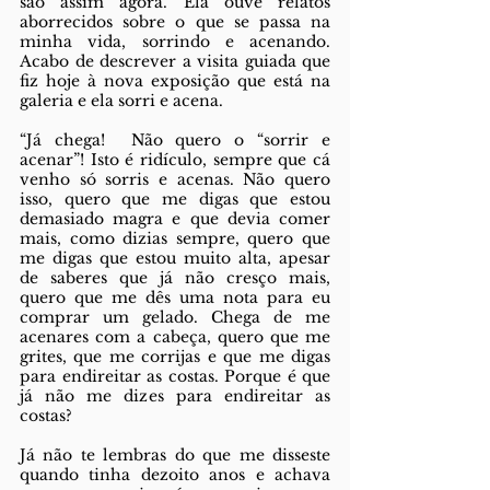
são assim agora. Ela ouve relatos 
aborrecidos sobre o que se passa na 
minha vida, sorrindo e acenando. 
Acabo de descrever a visita guiada que 
fiz hoje à nova exposição que está na 
galeria e ela sorri e acena. 
“Já chega!  Não quero o “sorrir e 
acenar”! Isto é ridículo, sempre que cá 
venho só sorris e acenas. Não quero 
isso, quero que me digas que estou 
demasiado magra e que devia comer 
mais, como dizias sempre, quero que 
me digas que estou muito alta, apesar 
de saberes que já não cresço mais, 
quero que me dês uma nota para eu 
comprar um gelado. Chega de me 
acenares com a cabeça, quero que me 
grites, que me corrijas e que me digas 
para endireitar as costas. Porque é que 
já não me dizes para endireitar as 
costas?
Já não te lembras do que me disseste 
quando tinha dezoito anos e achava 