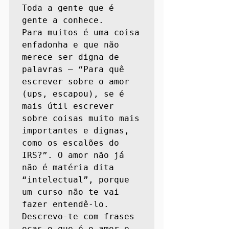
Toda a gente que é 
gente a conhece. 

Para muitos é uma coisa 
enfadonha e que não 
merece ser digna de 
palavras – “Para quê 
escrever sobre o amor 
(ups, escapou), se é 
mais útil escrever 
sobre coisas muito mais 
importantes e dignas, 
como os escalões do 
IRS?”. O amor não já 
não é matéria dita 
“intelectual”, porque 
um curso não te vai 
fazer entendê-lo. 

Descrevo-te com frases 
ocas o que é o amor e 