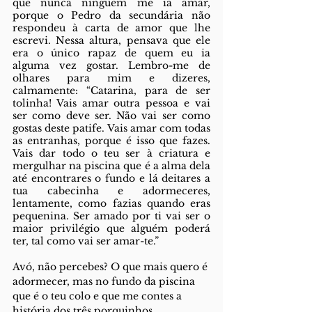
que nunca ninguém me ia amar, 
porque o Pedro da secundária não 
respondeu à carta de amor que lhe 
escrevi. Nessa altura, pensava que ele 
era o único rapaz de quem eu ia 
alguma vez gostar. Lembro-me de 
olhares para mim e dizeres, 
calmamente: “Catarina, para de ser 
tolinha! Vais amar outra pessoa e vai 
ser como deve ser. Não vai ser como 
gostas deste patife. Vais amar com todas 
as entranhas, porque é isso que fazes. 
Vais dar todo o teu ser à criatura e 
mergulhar na piscina que é a alma dela 
até encontrares o fundo e lá deitares a 
tua cabecinha e adormeceres, 
lentamente, como fazias quando eras 
pequenina. Ser amado por ti vai ser o 
maior privilégio que alguém poderá 
ter, tal como vai ser amar-te.” 
Avó, não percebes? O que mais quero é 
adormecer, mas no fundo da piscina 
que é o teu colo e que me contes a 
história dos três porquinhos. 