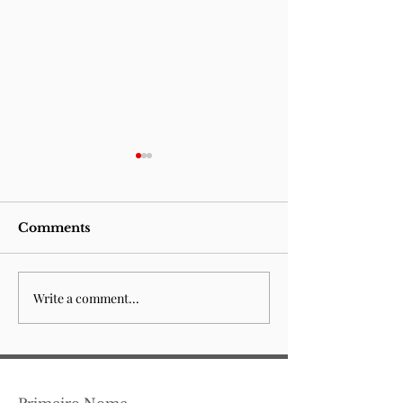
Comments
Write a comment...
Sempre esteve para
Fountain of 
acabar
(n.14)