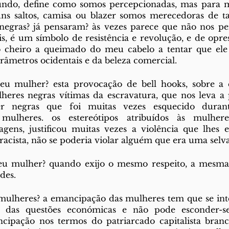
ndo, define como somos percepcionadas, mas para m
s saltos, camisa ou blazer somos merecedoras de tal 
negras? já pensaram? às vezes parece que não nos per
, é um símbolo de resistência e revolução, e de opress
cheiro a queimado do meu cabelo a tentar que ele fi
râmetros ocidentais e da beleza comercial. 
u mulher? esta provocação de bell hooks, sobre a q
heres negras vítimas da escravatura, que nos leva a p
r negras que foi muitas vezes esquecido durant
mulheres. os estereótipos atribuídos às mulhere
agens, justificou muitas vezes a violência que lhes e
e racista, não se poderia violar alguém que era uma sel
u mulher? quando exijo o mesmo respeito, a mesma 
es. 
mulheres? a emancipação das mulheres tem que se inter
 das questões económicas e não pode esconder-se 
ncipação nos termos do patriarcado capitalista branco