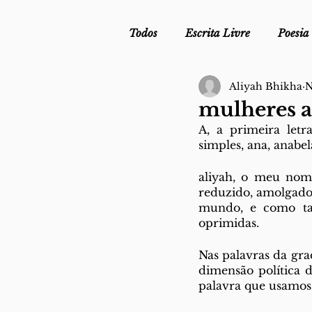
Todos
Escrita Livre
Poesia
Aliyah Bhikha
N
Mergulho Profilático - Podcast
mulheres a 
A, a primeira letr
Mais Uma da Nova Escola da L
simples, ana, anabel
aliyah, o meu nome
reduzido, amolgado
Crónica
Sob Segredo de Ju
mundo, e como tant
oprimidas.
Nas palavras da gra
dimensão política d
palavra que usamos 