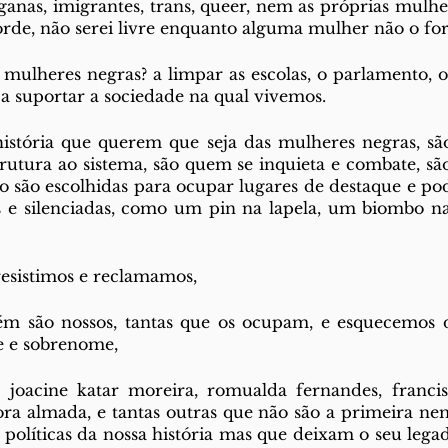
ganas, imigrantes, trans, queer, nem as próprias mulher
orde, não serei livre enquanto alguma mulher não o for
mulheres negras? a limpar as escolas, o parlamento, os 
 a suportar a sociedade na qual vivemos. 
história que querem que seja das mulheres negras, são
rutura ao sistema, são quem se inquieta e combate, são
ão são escolhidas para ocupar lugares de destaque e pod
 e silenciadas, como um pin na lapela, um biombo na
resistimos e reclamamos, 
ém são nossos, tantas que os ocupam, e esquecemos d
e e sobrenome, 
, joacine katar moreira, romualda fernandes, franci
rora almada, e tantas outras que não são a primeira ne
s políticas da nossa história mas que deixam o seu lega