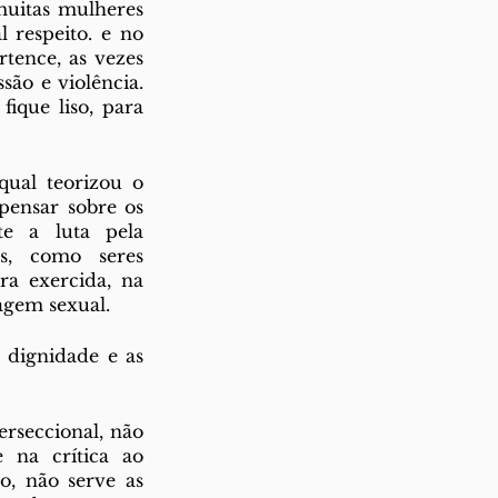
uitas mulheres 
respeito. e no 
tence, as vezes 
ão e violência. 
que liso, para 
ual teorizou o 
ensar sobre os 
e a luta pela 
s, como seres 
ra exercida, na 
vagem sexual.
dignidade e as 
seccional, não 
na crítica ao 
, não serve as 