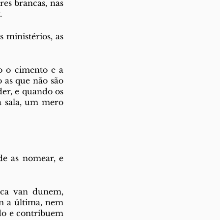
es brancas, nas 
. 
ministérios, as 
 o cimento e a 
 as que não são 
er, e quando os 
 sala, um mero 
e as nomear, e 
sca van dunem, 
m a última, nem 
do e contribuem 