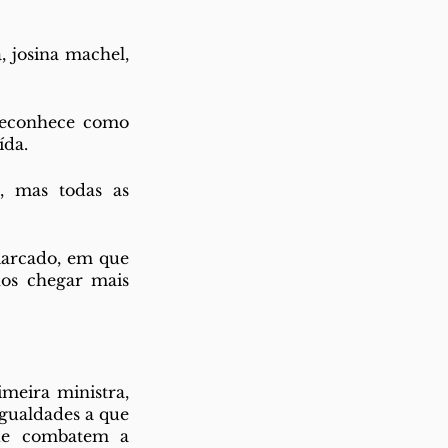
 josina machel, 
reconhece como 
ída. 
, mas todas as 
arcado, em que 
os chegar mais 
eira ministra, 
gualdades a que 
de combatem a 