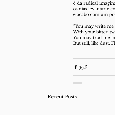
é da radical imagin
os dias levantar e c
e acabo com um po
‘’You may write me
With your bitter, twi
You may trod me in 
But still, like dust, I'll
Recent Posts