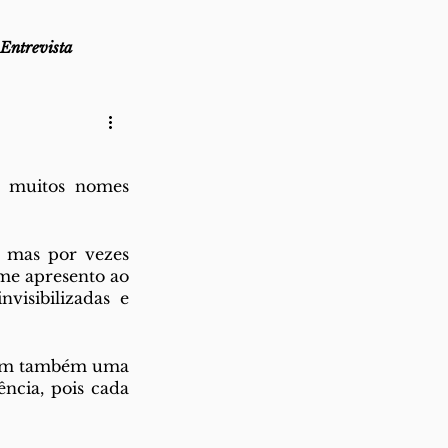
Entrevista
as
Lembro-me que...
, muitos nomes 
az
Direito ao Ponto
 mas por vezes 
e apresento ao 
isibilizadas e 
 tem também uma 
ncia, pois cada 