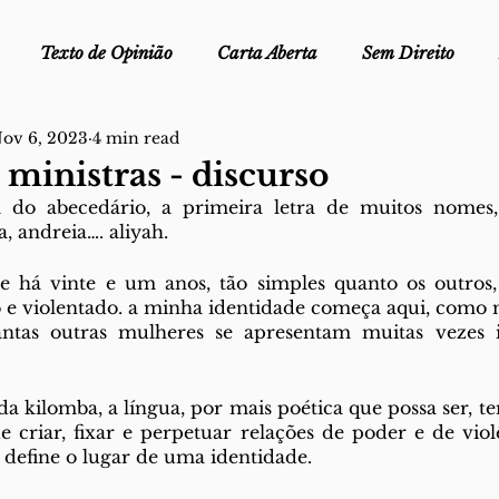
Texto de Opinião
Carta Aberta
Sem Direito
ov 6, 2023
4 min read
Ofélia - Clube de Leitura
Edições Físicas
Melopei
ministras - discurso
a do abecedário, a primeira letra de muitos nomes
ei
a, andreia…. aliyah.
Trocado por miúdos
Dicionário
Fora do Cart
 há vinte e um anos, tão simples quanto os outros,
 e violentado. a minha identidade começa aqui, como m
stiça
as outras mulheres se apresentam muitas vezes inv
da kilomba, a língua, por mais poética que possa ser,
e criar, fixar e perpetuar relações de poder e de violê
define o lugar de uma identidade.