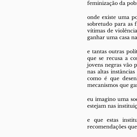
feminização da pobr
onde existe uma po
sobretudo para as f
vítimas de violênci
ganhar uma casa na 
e tantas outras po
que se recusa a co
jovens negras vão p
nas altas instância
como é que desenh
mecanismos que gar
eu imagino uma soci
estejam nas institui
e que estas insti
recomendações que 