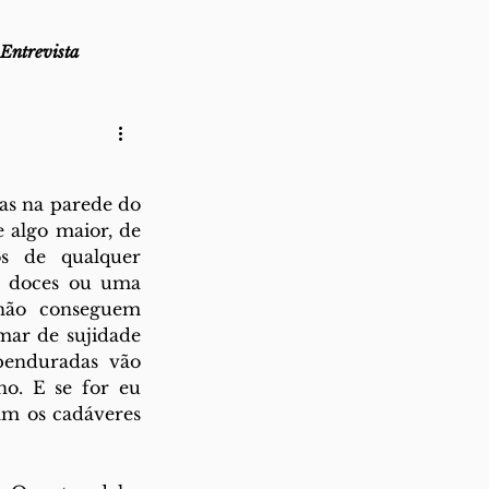
Entrevista
as
Lembro-me que...
as na parede do 
az
Direito ao Ponto
 algo maior, de 
s de qualquer 
s doces ou uma 
não conseguem 
ar de sujidade 
penduradas vão 
o. E se for eu 
m os cadáveres 