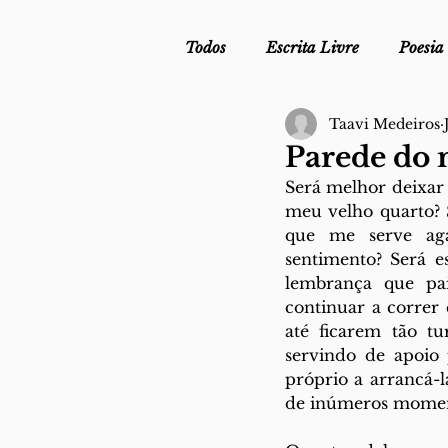
Todos
Escrita Livre
Poesia
Taavi Medeiros
Mergulho Profilático - Podcast
Parede do
Será melhor deixar 
Mais Uma da Nova Escola da L
meu velho quarto? S
que me serve aga
sentimento? Será 
lembrança que pa
Crónica
Sob Segredo de Ju
continuar a correr
até ficarem tão t
servindo de apoio 
próprio a arrancá-
de inúmeros moment