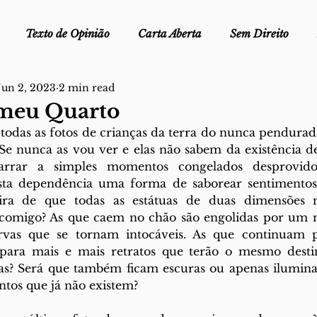
Texto de Opinião
Carta Aberta
Sem Direito
Jun 2, 2023
2 min read
Ofélia - Clube de Leitura
Edições Físicas
Melopei
 meu Quarto
todas as fotos de crianças da terra do nunca pendurad
ei
Trocado por miúdos
Dicionário
Fora do Cart
e nunca as vou ver e elas não sabem da existência de
rrar a simples momentos congelados desprovido
esta dependência uma forma de saborear sentimento
ira de que todas as estátuas de duas dimensões 
stiça
 comigo? As que caem no chão são engolidas por um m
urvas que se tornam intocáveis. As que continuam 
para mais e mais retratos que terão o mesmo destin
las? Será que também ficam escuras ou apenas ilumina
os que já não existem? 