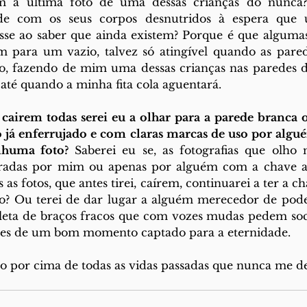
m a última foto de uma dessas crianças do nunca? 
e com os seus corpos desnutridos à espera que u
isse ao saber que ainda existem? Porque é que algumas
m para um vazio, talvez só atingível quando as pared
o, fazendo de mim uma dessas crianças nas paredes de 
até quando a minha fita cola aguentará.
e cairem todas serei eu a olhar para a parede branca 
já enferrujado e com claras marcas de uso por alg
nhuma foto?
 Saberei eu se, as fotografias que olho 
iradas por mim ou apenas por alguém com a chave a
as fotos, que antes tirei, caírem, continuarei a ter a ch
o? Ou terei de dar lugar a alguém merecedor de pode
pleta de braços fracos que com vozes mudas pedem soc
ntes de um bom momento captado para a eternidade.
 por cima de todas as vidas passadas que nunca me de