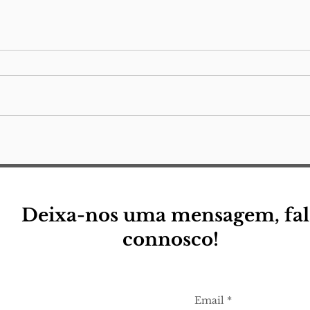
Mei
cam
Ele 
parê
reto
nota
uma 
(para a minha) pequena
descola
eu
Jorg
Lamp
quer
Deixa-nos uma mensagem, fal
connosco!
Email