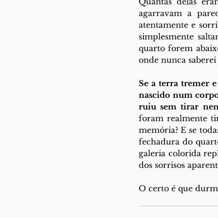
Quantas delas era
agarravam a pared
atentamente e sorr
simplesmente salta
quarto forem abaix
onde nunca saberei 
Se a terra tremer 
nascido num corpo 
ruiu sem tirar ne
foram realmente t
memória? E se todas 
fechadura do quart
galeria colorida re
dos sorrisos apare
O certo é que durmo