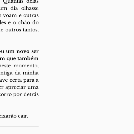
Quantas delas 
m dia olhasse 
 voam e outras 
es e o chão do 
outros tantos, 
ou um novo ser 
uém que também 
neste momento, 
ntiga da minha 
ave certa para a 
r apreciar uma 
orro por detrás 
ixarão cair.