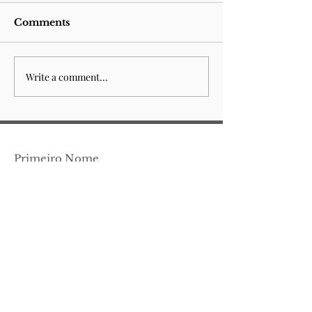
Comments
Write a comment...
Sempre esteve para
Fountain of 
acabar
(n.14)
Primeiro Nome
Apelido
Email