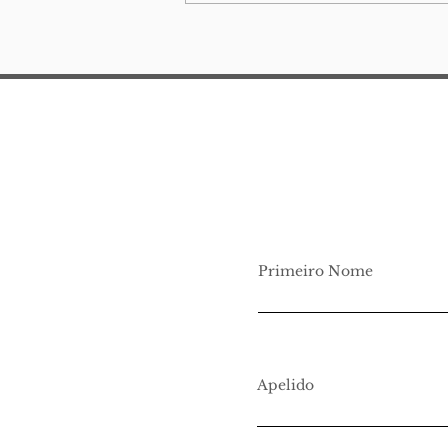
(para a minha) pequena
eu
Primeiro Nome
Apelido