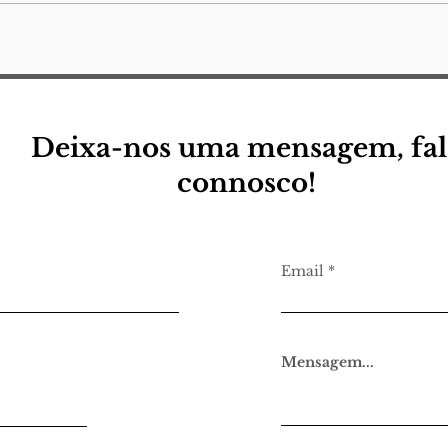
Sempre esteve para
Fou
acabar
(n.1
Deixa-nos uma mensagem, fal
connosco!
Email
Mensagem...