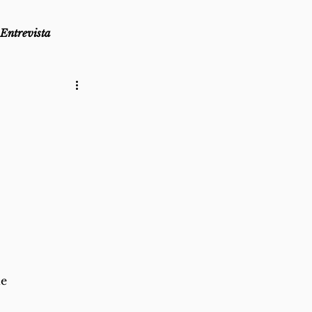
Entrevista
as
Lembro-me que...
az
Direito ao Ponto
de