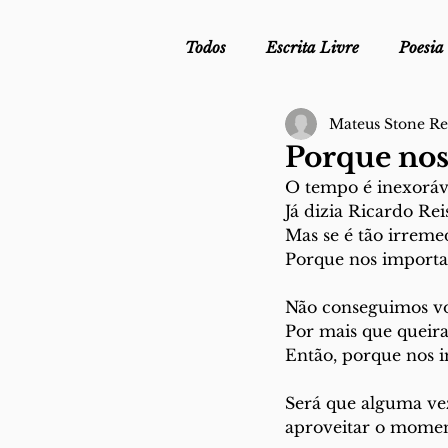
Todos
Escrita Livre
Poesia
Mateus Stone R
Mergulho Profilático - Podcast
Porque no
O tempo é inexoráv
Mais Uma da Nova Escola da L
Já dizia Ricardo Rei
Mas se é tão irreme
Porque nos import
Crónica
Sob Segredo de Ju
Não conseguimos vol
Por mais que queir
Então, porque nos 
Será que alguma ve
aproveitar o momen