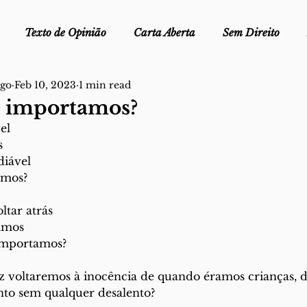
Texto de Opinião
Carta Aberta
Sem Direito
ego
Feb 10, 2023
1 min read
Ofélia - Clube de Leitura
Edições Físicas
Melopei
s importamos?
el
ei
Trocado por miúdos
Dicionário
Fora do Cart
s
diável
amos?
stiça
tar atrás
amos
importamos?
z voltaremos à inocência de quando éramos crianças, 
to sem qualquer desalento?