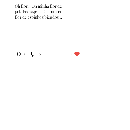
Oh flor... Oh minha flor de
pétalas negras.. Oh minha
flor de espinhos bicudos…
Minha não... Minha não és,
Nem tu, Nem as tuas
pétalas negras, Nem os teus
espinhos bicudos, Nem
nada. Minha não és... Oh
flor... Se ao menos as tuas
7
0
1
negras pétalas fossem
minhas, Assim não teria de
sonhar em colhê-las. Oh
flor... Se ao menos os teus
bicudos espinhos fossem
Load More
meus, Não teria de sonhar
em neles sangue derramar.
Oh flor... Se ao menos tu
fosses minha, Já não teria
de sonhar. Se fosses
Primeiro Nome
minha,...
Apelido