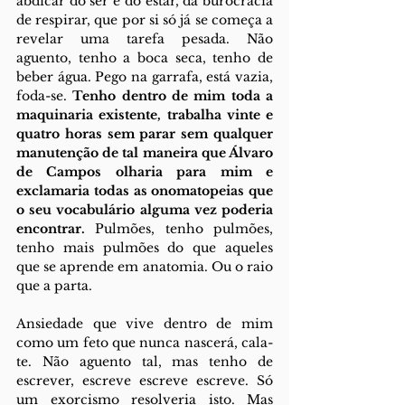
abdicar do ser e do estar, da burocracia 
de respirar, que por si só já se começa a 
revelar uma tarefa pesada. Não 
aguento, tenho a boca seca, tenho de 
beber água. Pego na garrafa, está vazia, 
foda-se. 
Tenho dentro de mim toda a 
maquinaria existente, trabalha vinte e 
quatro horas sem parar sem qualquer 
manutenção de tal maneira que Álvaro 
de Campos olharia para mim e 
exclamaria todas as onomatopeias que 
o seu vocabulário alguma vez poderia 
encontrar.
 Pulmões, tenho pulmões, 
tenho mais pulmões do que aqueles 
que se aprende em anatomia. Ou o raio 
que a parta.
Ansiedade que vive dentro de mim 
como um feto que nunca nascerá, cala-
te. Não aguento tal, mas tenho de 
escrever, escreve escreve escreve. Só 
um exorcismo resolveria isto. Mas 