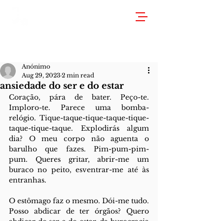
Anónimo
Aug 29, 2023
2 min read
ansiedade do ser e do estar
Coração, pára de bater. Peço-te. 
Imploro-te. Parece uma bomba-
relógio. Tique-taque-tique-taque-tique-
taque-tique-taque. Explodirás algum 
dia? O meu corpo não aguenta o 
barulho que fazes. Pim-pum-pim-
pum. Queres gritar, abrir-me um 
buraco no peito, esventrar-me até às 
entranhas. 
O estômago faz o mesmo. Dói-me tudo. 
Posso abdicar de ter órgãos? Quero 