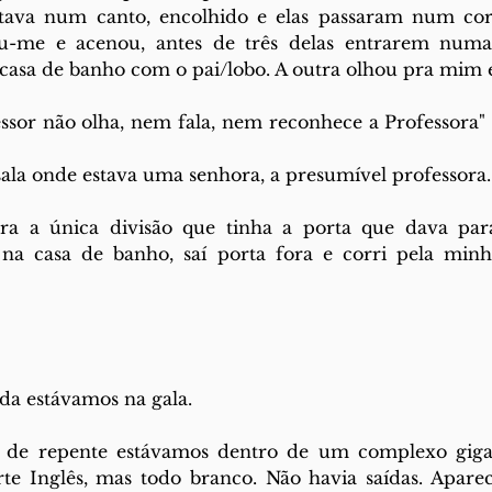
tava num canto, encolhido e elas passaram num cor
iu-me e acenou, antes de três delas entrarem numa
 casa de banho com o pai/lobo. A outra olhou pra mim e
ssor não olha, nem fala, nem reconhece a Professora" 
sala onde estava uma senhora, a presumível professora.
a a única divisão que tinha a porta que dava para
na casa de banho, saí porta fora e corri pela minha
da estávamos na gala. 
de repente estávamos dentro de um complexo gigant
rte Inglês, mas todo branco. Não havia saídas. Aparec