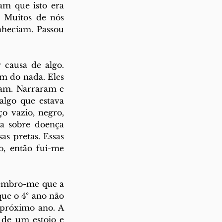
am que isto era 
 Muitos de nós 
heciam. Passou 
causa de algo. 
 do nada. Eles 
am. Narraram e 
lgo que estava 
 vazio, negro, 
a sobre doença 
s pretas. Essas 
, então fui-me 
embro-me que a 
ue o 4º ano não 
 próximo ano. A 
de um estojo e 