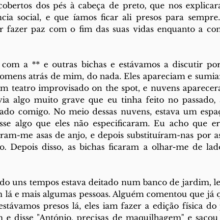
cobertos dos pés à cabeça de preto, que nos explicar
ia social, e que íamos ficar ali presos para sempre.
 fazer paz com o fim das suas vidas enquanto a con
com a ** e outras bichas e estávamos a discutir por 
omens atrás de mim, do nada. Eles apareciam e sumiam
m teatro improvisado on the spot, e nuvens aparecer
ia algo muito grave que eu tinha feito no passado, a
do comigo. No meio dessas nuvens, estava um espaço
sse algo que eles não especificaram. Eu acho que er
eram-me asas de anjo, e depois substituíram-nas por asa
o. Depois disso, as bichas ficaram a olhar-me de lado
ado uns tempos estava deitado num banco de jardim, l
am lá e mais algumas pessoas. Alguém comentou que já q
stávamos presos lá, eles iam fazer a edição física do
 e disse "António, precisas de maquilhagem" e sacou 