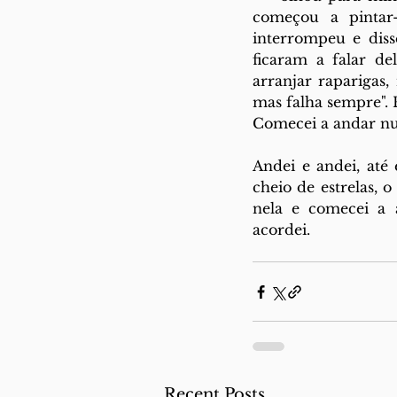
começou a pintar-
interrompeu e diss
ficaram a falar de
arranjar raparigas
mas falha sempre".
Comecei a andar nu
Andei e andei, até 
cheio de estrelas, 
nela e comecei a a
acordei.
Recent Posts