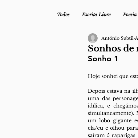
Todos
Escrita Livre
Poesia
António Subtil
A
Mergulho Profilático - Podcast
Sonhos de
Sonho 1
Mais Uma da Nova Escola da L
Hoje sonhei que est
Crónica
Sob Segredo de Ju
Depois estava na il
uma das personagen
idílica, e chegám
simultaneamente). M
um lobo gigante es
ela/eu e olhou para
saíram 5 raparigas 