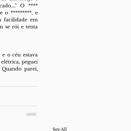
o...." O **** 
o *********, e 
 facilidade em 
se rói e tenta 
 e o céu estava 
létrica, peguei 
 Quando parei, 
See All