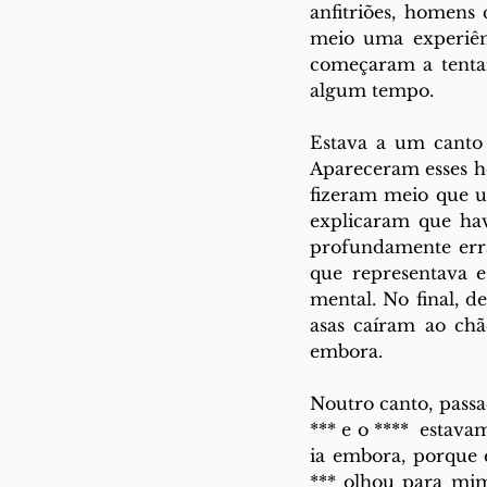
anfitriões, homens 
meio uma experiênc
começaram a tentar
algum tempo.
Estava a um canto 
Apareceram esses h
fizeram meio que u
explicaram que hav
profundamente erra
que representava e
mental. No final, d
asas caíram ao chã
embora.
Noutro canto, pass
*** e o ****  estav
ia embora, porque e
*** olhou para mim