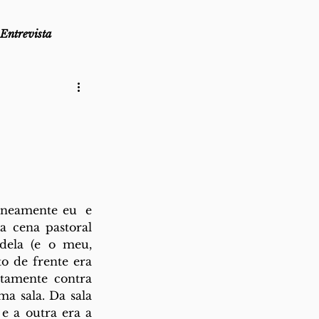
Entrevista
as
Lembro-me que...
az
Direito ao Ponto
aneamente eu  e 
 cena pastoral 
dela (e o meu, 
o de frente era 
tamente contra 
a sala. Da sala 
e a outra era a 