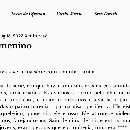
Texto de Opinião
Carta Aberta
Sem Direito
ug 18, 2023
3 min read
Ofélia - Clube de Leitura
Edições Físicas
Melopei
 menino
ei
Trocado por miúdos
Dicionário
Fora do Cart
ava a ver uma série com a minha família.
stiça
ha da série, em que havia um asilo, mas eu era simult
s, uma criança. Estávamos a correr pela ilha, numa
os a uma casa, e quando entramos estava lá o pai 
as o pai só parecia o pai na visão periférica. Ele vist
quelético, quase só pele e osso. Ele atirou-se violen
 nós, farejando-nos. Saiu de cima de nós e entrou num
jovens, eram pessoas que eu conhecia, uma era ****  