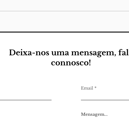
reto
nota
uma 
(para a minha) pequena
descola
eu
Jorg
Lamp
quer
Deixa-nos uma mensagem, fal
connosco!
Email
Mensagem...