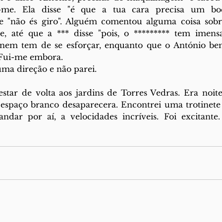
me. Ela disse "é que a tua cara precisa um bocad
e "não és giro". Alguém comentou alguma coisa sobre 
le, até que a *** disse "pois, o ********* tem imensa
, nem tem de se esforçar, enquanto que o António bem 
 Fui-me embora. 
ma direção e não parei.
estar de volta aos jardins de Torres Vedras. Era noite
o espaço branco desaparecera. Encontrei uma trotinete e
ndar por aí, a velocidades incríveis. Foi excitante.