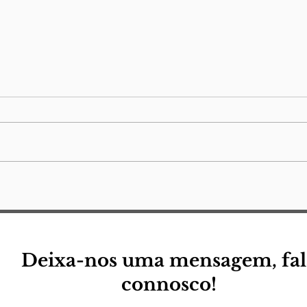
Ter
Quero morrer no mar
Deixa-nos uma mensagem, fal
connosco!