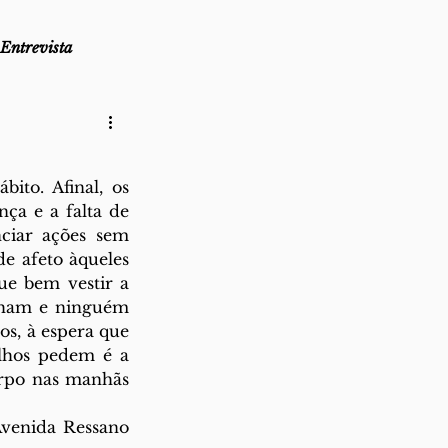
Entrevista
as
Lembro-me que...
to. Afinal, os 
az
Direito ao Ponto
ça e a falta de 
ciar ações sem 
 afeto àqueles 
e bem vestir a 
lham e ninguém 
os, à espera que 
lhos pedem é a 
rpo nas manhãs 
Avenida Ressano 