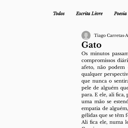
Todos
Escrita Livre
Poesia
Tiago Carretas
A
Mergulho Profilático - Podcast
Gato
Os minutos passam,
Mais Uma da Nova Escola da L
compromissos diário
afeto, não podem 
qualquer perspecti
que nunca o sentir
Crónica
Sob Segredo de Ju
pele de alguém que
para. E ele, ali fic
uma mão se estenda
empatia de alguém
gélidas que se têm fe
Ali fica ele, numa 