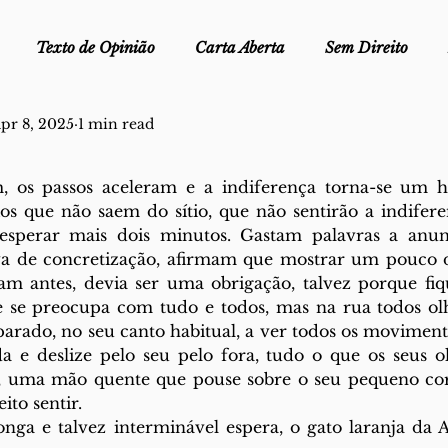
Texto de Opinião
Carta Aberta
Sem Direito
pr 8, 2025
1 min read
Ofélia - Clube de Leitura
Edições Físicas
Melopei
 os passos aceleram e a indiferença torna-se um hábi
ei
Trocado por miúdos
Dicionário
Fora do Cart
s que não saem do sítio, que não sentirão a indiferen
esperar mais dois minutos. Gastam palavras a anun
va de concretização, afirmam que mostrar um pouco de
am antes, devia ser uma obrigação, talvez porque fiqu
stiça
 se preocupa com tudo e todos, mas na rua todos o
a, parado, no seu canto habitual, a ver todos os moviment
 e deslize pelo seu pelo fora, tudo o que os seus o
, uma mão quente que pouse sobre o seu pequeno co
ito sentir. 
longa e talvez interminável espera, o gato laranja da 